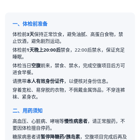
一、体检前准备
体检前
3天
保持正常饮食，避免油腻、高蛋白食物，禁
止饮酒，避免剧烈运动。
体检前
1天晚上20:00后
禁食，22:00后禁水，保证充足
睡眠。
体检当日
空腹
前来，禁食、禁水，完成空腹项目后方可
进食早餐。
请携带
本人有效身份证件
，以便核对身份信息。
穿着宽松、易穿脱的衣物，不佩戴金属饰品，不穿连裤
袜、紧身衣。
二、用药须知
高血压、心脏病、哮喘等
慢性病患者
，请正常服药，不
要因体检擅自停药。
糖尿病患者请
暂停降糖药/胰岛素
，空腹项目完成后再及