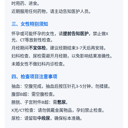
时用药、进食。
近期服用任何药物，请主动告知医护人员。
三、女性特别须知
怀孕或可能怀孕的女性，请
提前告知医护
，禁止做X
光、CT等放射性检查。
月经期间
不宜体检
，建议经期结束3-7天后再安排。
妇科检查、尿检需避开月经期，以免影响结果准确性。
未婚女性不做妇科内诊检查。
四、检查项目注意事项
抽血：空腹完成，抽血后按压针孔3-5分钟，勿揉搓。
腹部B超：需空腹检查。
膀胱、子宫附件B超：需
憋尿
。
X光/CT检查：请勿佩戴金属物品，孕妇禁止检查。
尿检：请留取
中段尿
，确保标本准确。