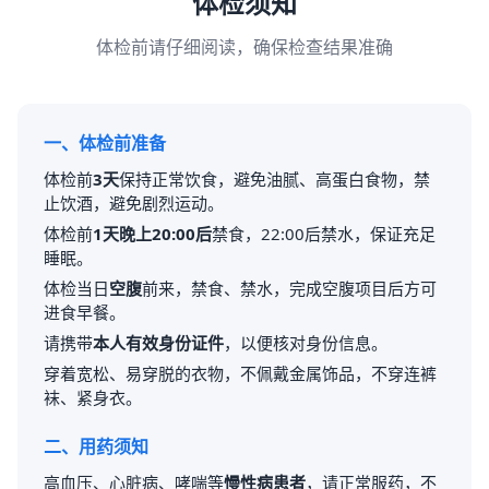
体检须知
体检前请仔细阅读，确保检查结果准确
一、体检前准备
体检前
3天
保持正常饮食，避免油腻、高蛋白食物，禁
止饮酒，避免剧烈运动。
体检前
1天晚上20:00后
禁食，22:00后禁水，保证充足
睡眠。
体检当日
空腹
前来，禁食、禁水，完成空腹项目后方可
进食早餐。
请携带
本人有效身份证件
，以便核对身份信息。
穿着宽松、易穿脱的衣物，不佩戴金属饰品，不穿连裤
袜、紧身衣。
二、用药须知
高血压、心脏病、哮喘等
慢性病患者
，请正常服药，不