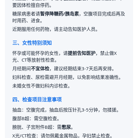
要因体检擅自停药。
糖尿病患者请
暂停降糖药/胰岛素
，空腹项目完成后再及
时用药、进食。
近期服用任何药物，请主动告知医护人员。
三、女性特别须知
怀孕或可能怀孕的女性，请
提前告知医护
，禁止做X
光、CT等放射性检查。
月经期间
不宜体检
，建议经期结束3-7天后再安排。
妇科检查、尿检需避开月经期，以免影响结果准确性。
未婚女性不做妇科内诊检查。
四、检查项目注意事项
抽血：空腹完成，抽血后按压针孔3-5分钟，勿揉搓。
腹部B超：需空腹检查。
膀胱、子宫附件B超：需
憋尿
。
X光/CT检查：请勿佩戴金属物品，孕妇禁止检查。