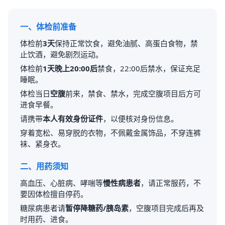
一、体检前准备
体检前
3天
保持正常饮食，避免油腻、高蛋白食物，禁
止饮酒，避免剧烈运动。
体检前
1天晚上20:00后
禁食，22:00后禁水，保证充足
睡眠。
体检当日
空腹
前来，禁食、禁水，完成空腹项目后方可
进食早餐。
请携带
本人有效身份证件
，以便核对身份信息。
穿着宽松、易穿脱的衣物，不佩戴金属饰品，不穿连裤
袜、紧身衣。
二、用药须知
高血压、心脏病、哮喘等
慢性病患者
，请正常服药，不
要因体检擅自停药。
糖尿病患者请
暂停降糖药/胰岛素
，空腹项目完成后再及
时用药、进食。