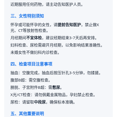
近期服用任何药物，请主动告知医护人员。
三、女性特别须知
怀孕或可能怀孕的女性，请
提前告知医护
，禁止做X
光、CT等放射性检查。
月经期间
不宜体检
，建议经期结束3-7天后再安排。
妇科检查、尿检需避开月经期，以免影响结果准确性。
未婚女性不做妇科内诊检查。
四、检查项目注意事项
抽血：空腹完成，抽血后按压针孔3-5分钟，勿揉搓。
腹部B超：需空腹检查。
膀胱、子宫附件B超：需
憋尿
。
X光/CT检查：请勿佩戴金属物品，孕妇禁止检查。
尿检：请留取
中段尿
，确保标本准确。
五、其他重要说明