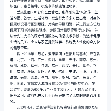
万客户提供健康体检、疾病检测、齿科服务、私人医生、职
场医疗、疫苗接种、抗衰老等健康管理服务。
爱康集团
360°健康全面管理是张黎刚先生“从遗传、生
活习惯、饮食、生活环境、职业行为等多方面出发，对身体
健康状况进行预测跟踪、对疾病早期预警，并进行全方位地
健康干预”的前瞻性理念，参照国外健康管理行业标准，并
结合先进完善的医疗保健服务与信息技术手段，为追求健康
生活的员工、个人与家庭提供科学、系统及人性化的全方位
的健康管理。
截止2018年11月初，爱康集团（包括并购基金）已在香
港、北京、上海、广州、深圳、重庆、天津、南京、苏州、
杭州、成都、福州、江阴、常州、武汉、长沙、烟台、银
川、威海、潍坊、沈阳、西安、佛山、宁波、贵阳、芜湖、
济南、无锡、青岛、毕节、凯里、绵阳、镇江、长春、合
肥、固原、宜昌37大城市设有120家体检与医疗中心。在
2017年，爱康为600多万企业员工和个人，为数万家企业、
保险公司、政府机关和几十万家庭提供了优质的健康管理服
务。
2013年4月，爱康获得知名的投资银行高盛集团以及新