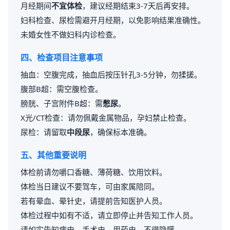
月经期间
不宜体检
，建议经期结束3-7天后再安排。
妇科检查、尿检需避开月经期，以免影响结果准确性。
未婚女性不做妇科内诊检查。
四、检查项目注意事项
抽血：空腹完成，抽血后按压针孔3-5分钟，勿揉搓。
腹部B超：需空腹检查。
膀胱、子宫附件B超：需
憋尿
。
X光/CT检查：请勿佩戴金属物品，孕妇禁止检查。
尿检：请留取
中段尿
，确保标本准确。
五、其他重要说明
体检前请勿嚼口香糖、薄荷糖、饮用饮料。
体检当日建议不要驾车，可由家属陪同。
若有晕血、晕针史，请提前告知医护人员。
体检过程中如有不适，请立即停止并告知工作人员。
请如实告知病史、手术史、用药史，不得隐瞒。