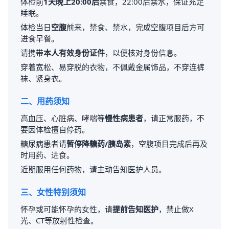
体检前
1天晚上20:00后
禁食，22:00后禁水，保证充足
睡眠。
体检当日
空腹
前来，禁食、禁水，完成空腹项目后方可
进食早餐。
请携带
本人有效身份证件
，以便核对身份信息。
穿着宽松、易穿脱的衣物，不佩戴金属饰品，不穿连裤
袜、紧身衣。
二、用药须知
高血压、心脏病、哮喘等
慢性病患者
，请正常服药，不
要因体检擅自停药。
糖尿病患者请
暂停降糖药/胰岛素
，空腹项目完成后再及
时用药、进食。
近期服用任何药物，请主动告知医护人员。
三、女性特别须知
怀孕或可能怀孕的女性，请
提前告知医护
，禁止做X
光、CT等放射性检查。