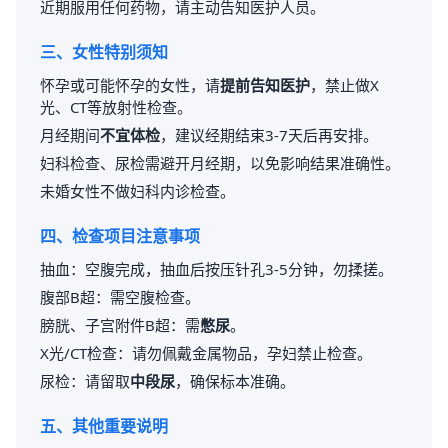
近期服用任何药物，请主动告知医护人员。
三、女性特别须知
怀孕或可能怀孕的女性，请
提前告知医护
，禁止做X
光、CT等放射性检查。
月经期间
不宜体检
，建议经期结束3-7天后再安排。
妇科检查、尿检需避开月经期，以免影响结果准确性。
未婚女性不做妇科内诊检查。
四、检查项目注意事项
抽血：空腹完成，抽血后按压针孔3-5分钟，勿揉搓。
腹部B超：需空腹检查。
膀胱、子宫附件B超：需
憋尿
。
X光/CT检查：请勿佩戴金属物品，孕妇禁止检查。
尿检：请留取
中段尿
，确保标本准确。
五、其他重要说明