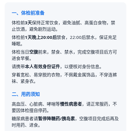
一、体检前准备
体检前
3天
保持正常饮食，避免油腻、高蛋白食物，禁
止饮酒，避免剧烈运动。
体检前
1天晚上20:00后
禁食，22:00后禁水，保证充足
睡眠。
体检当日
空腹
前来，禁食、禁水，完成空腹项目后方可
进食早餐。
请携带
本人有效身份证件
，以便核对身份信息。
穿着宽松、易穿脱的衣物，不佩戴金属饰品，不穿连裤
袜、紧身衣。
二、用药须知
高血压、心脏病、哮喘等
慢性病患者
，请正常服药，不
要因体检擅自停药。
糖尿病患者请
暂停降糖药/胰岛素
，空腹项目完成后再及
时用药、进食。