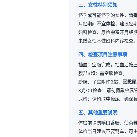
三、女性特别须知
怀孕或可能怀孕的女性，请
月经期间
不宜体检
，建议经期
妇科检查、尿检需避开月经
未婚女性不做妇科内诊检查
四、检查项目注意事项
抽血：空腹完成，抽血后按压
腹部B超：需空腹检查。
膀胱、子宫附件B超：需
憋尿
X光/CT检查：请勿佩戴金
尿检：请留取
中段尿
，确保
五、其他重要说明
体检前请勿嚼口香糖、薄荷
体检当日建议不要驾车，可