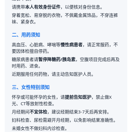
请携带
本人有效身份证件
，以便核对身份信息。
穿着宽松、易穿脱的衣物，不佩戴金属饰品，不穿连裤
袜、紧身衣。
二、用药须知
高血压、心脏病、哮喘等
慢性病患者
，请正常服药，不
要因体检擅自停药。
糖尿病患者请
暂停降糖药/胰岛素
，空腹项目完成后再及
时用药、进食。
近期服用任何药物，请主动告知医护人员。
三、女性特别须知
怀孕或可能怀孕的女性，请
提前告知医护
，禁止做X
光、CT等放射性检查。
月经期间
不宜体检
，建议经期结束3-7天后再安排。
妇科检查、尿检需避开月经期，以免影响结果准确性。
未婚女性不做妇科内诊检查。