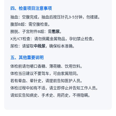
四、检查项目注意事项
抽血：空腹完成，抽血后按压针孔3-5分钟，勿揉搓。
腹部B超：需空腹检查。
膀胱、子宫附件B超：需
憋尿
。
X光/CT检查：请勿佩戴金属物品，孕妇禁止检查。
尿检：请留取
中段尿
，确保标本准确。
五、其他重要说明
体检前请勿嚼口香糖、薄荷糖、饮用饮料。
体检当日建议不要驾车，可由家属陪同。
若有晕血、晕针史，请提前告知医护人员。
体检过程中如有不适，请立即停止并告知工作人员。
请如实告知病史、手术史、用药史，不得隐瞒。