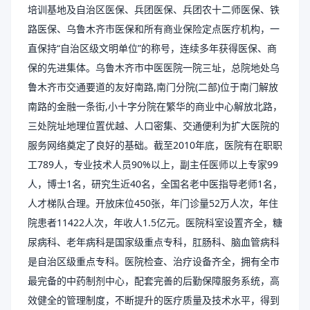
培训基地及自治区医保、兵团医保、兵团农十二师医保、铁
路医保、乌鲁木齐市医保和所有商业保险定点医疗机构，一
直保持“自治区级文明单位”的称号，连续多年获得医保、商
保的先进集体。乌鲁木齐市中医医院一院三址，总院地处乌
鲁木齐市交通要道的友好南路,南门分院(二部)位于南门解放
南路的金融一条街,小十字分院在繁华的商业中心解放北路，
三处院址地理位置优越、人口密集、交通便利为扩大医院的
服务网络奠定了良好的基础。截至2010年底，医院有在职职
工789人，专业技术人员90%以上，副主任医师以上专家99
人，博士1名，研究生近40名，全国名老中医指导老师1名，
人才梯队合理。开放床位450张，年门诊量52万人次，年住
院患者11422人次，年收人1.5亿元。医院科室设置齐全，糖
尿病科、老年病科是国家级重点专科，肛肠科、脑血管病科
是自治区级重点专科。医院检查、治疗设备齐全，拥有全市
最完备的中药制剂中心，配套完善的后勤保障服务系统，高
效健全的管理制度，不断提升的医疗质量及技术水平，得到