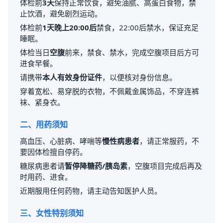
体检前
3天
保持正常饮食，避免油腻、高蛋白食物，禁
止饮酒，避免剧烈运动。
体检前
1天晚上20:00后
禁食，22:00后禁水，保证充足
睡眠。
体检当日
空腹
前来，禁食、禁水，完成空腹项目后方可
进食早餐。
请携带
本人有效身份证件
，以便核对身份信息。
穿着宽松、易穿脱的衣物，不佩戴金属饰品，不穿连裤
袜、紧身衣。
二、用药须知
高血压、心脏病、哮喘等
慢性病患者
，请正常服药，不
要因体检擅自停药。
糖尿病患者请
暂停降糖药/胰岛素
，空腹项目完成后再及
时用药、进食。
近期服用任何药物，请主动告知医护人员。
三、女性特别须知