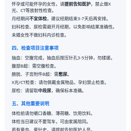
怀孕或可能怀孕的女性，请
提前告知医护
，禁止做X
光、CT等放射性检查。
月经期间
不宜体检
，建议经期结束3-7天后再安排。
妇科检查、尿检需避开月经期，以免影响结果准确性。
未婚女性不做妇科内诊检查。
四、检查项目注意事项
抽血：空腹完成，抽血后按压针孔3-5分钟，勿揉搓。
腹部B超：需空腹检查。
膀胱、子宫附件B超：需
憋尿
。
X光/CT检查：请勿佩戴金属物品，孕妇禁止检查。
尿检：请留取
中段尿
，确保标本准确。
五、其他重要说明
体检前请勿嚼口香糖、薄荷糖、饮用饮料。
体检当日建议不要驾车，可由家属陪同。
若有晕血、晕针史，请提前告知医护人员。