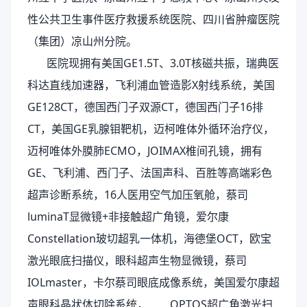
性公共卫生事件医疗救援系统医院、四川省肿瘤医院
（集团）凉山州分院。
医院现拥有美国GE1.5T、3.0T核磁共振，瑞典医
科达直线加速器，飞利浦血管造影X射线系统，美国
GE128CT，德国西门子双源CT，德国西门子16排
CT，美国GE乳腺钼靶机，迈柯唯体外循环治疗仪，
迈柯唯体外膜肺ECMO，JOIMAX椎间孔镜，拥有
GE、飞利浦、西门子、法国声科、百胜等高端彩色
超声诊断系统，16人医用空气加压氧舱，蔡司
luminaT显微镜+非接触超广角镜，爱尔康
Constellation玻切超乳一体机，海德堡OCT，欧宝
激光眼底扫描仪，眼科超声生物显微镜，蔡司
IOLmaster，卡尔蔡司眼底成像系统，美国爱尔康超
声眼科晶状体切除系统， OPTOS超广角激光扫