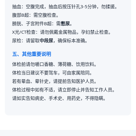
抽血：空腹完成，抽血后按压针孔3-5分钟，勿揉搓。
腹部B超：需空腹检查。
膀胱、子宫附件B超：需
憋尿
。
X光/CT检查：请勿佩戴金属物品，孕妇禁止检查。
尿检：请留取
中段尿
，确保标本准确。
五、其他重要说明
体检前请勿嚼口香糖、薄荷糖、饮用饮料。
体检当日建议不要驾车，可由家属陪同。
若有晕血、晕针史，请提前告知医护人员。
体检过程中如有不适，请立即停止并告知工作人员。
请如实告知病史、手术史、用药史，不得隐瞒。