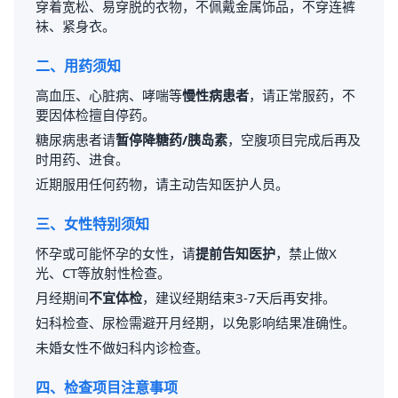
穿着宽松、易穿脱的衣物，不佩戴金属饰品，不穿连裤
袜、紧身衣。
二、用药须知
高血压、心脏病、哮喘等
慢性病患者
，请正常服药，不
要因体检擅自停药。
糖尿病患者请
暂停降糖药/胰岛素
，空腹项目完成后再及
时用药、进食。
近期服用任何药物，请主动告知医护人员。
三、女性特别须知
怀孕或可能怀孕的女性，请
提前告知医护
，禁止做X
光、CT等放射性检查。
月经期间
不宜体检
，建议经期结束3-7天后再安排。
妇科检查、尿检需避开月经期，以免影响结果准确性。
未婚女性不做妇科内诊检查。
四、检查项目注意事项