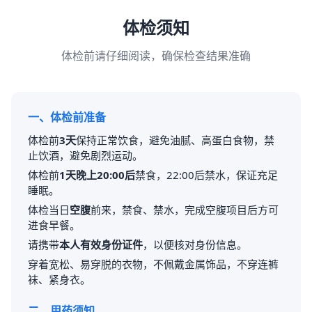
体检须知
体检前请仔细阅读，确保检查结果准确
一、体检前准备
体检前
3天
保持正常饮食，避免油腻、高蛋白食物，禁
止饮酒，避免剧烈运动。
体检前
1天晚上20:00后
禁食，22:00后禁水，保证充足
睡眠。
体检当日
空腹
前来，禁食、禁水，完成空腹项目后方可
进食早餐。
请携带
本人有效身份证件
，以便核对身份信息。
穿着宽松、易穿脱的衣物，不佩戴金属饰品，不穿连裤
袜、紧身衣。
二、用药须知