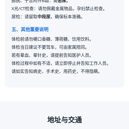
膀胱、子宫附件B超：需
憋尿
。
X光/CT检查：请勿佩戴金属物品，孕妇禁止检查。
尿检：请留取
中段尿
，确保标本准确。
五、其他重要说明
体检前请勿嚼口香糖、薄荷糖、饮用饮料。
体检当日建议不要驾车，可由家属陪同。
若有晕血、晕针史，请提前告知医护人员。
体检过程中如有不适，请立即停止并告知工作人员。
请如实告知病史、手术史、用药史，不得隐瞒。
地址与交通