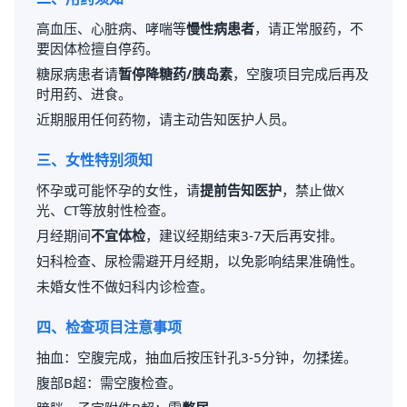
高血压、心脏病、哮喘等
慢性病患者
，请正常服药，不
要因体检擅自停药。
糖尿病患者请
暂停降糖药/胰岛素
，空腹项目完成后再及
时用药、进食。
近期服用任何药物，请主动告知医护人员。
三、女性特别须知
怀孕或可能怀孕的女性，请
提前告知医护
，禁止做X
光、CT等放射性检查。
月经期间
不宜体检
，建议经期结束3-7天后再安排。
妇科检查、尿检需避开月经期，以免影响结果准确性。
未婚女性不做妇科内诊检查。
四、检查项目注意事项
抽血：空腹完成，抽血后按压针孔3-5分钟，勿揉搓。
腹部B超：需空腹检查。