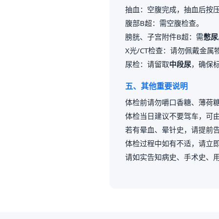
抽血：空腹完成，抽血后按压
腹部B超：需空腹检查。
膀胱、子宫附件B超：需
憋尿
X光/CT检查：请勿佩戴金
尿检：请留取
中段尿
，确保
五、其他重要说明
体检前请勿嚼口香糖、薄荷
体检当日建议不要驾车，可
若有晕血、晕针史，请提前
体检过程中如有不适，请立
请如实告知病史、手术史、