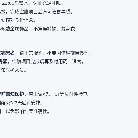
，22:00后禁水，保证充足睡眠。
禁水，完成空腹项目后方可进食早餐。
以便核对身份信息。
不佩戴金属饰品，不穿连裤袜、紧身衣。
性病患者
，请正常服药，不要因体检擅自停药。
岛素
，空腹项目完成后再及时用药、进食。
告知医护人员。
提前告知医护
，禁止做X光、CT等放射性检查。
结束3-7天后再安排。
期，以免影响结果准确性。
。