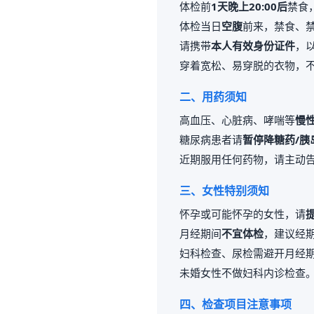
体检前
1天晚上20:00后
禁食
体检当日
空腹
前来，禁食、
请携带
本人有效身份证件
，
穿着宽松、易穿脱的衣物，
二、用药须知
高血压、心脏病、哮喘等
慢
糖尿病患者请
暂停降糖药/胰
近期服用任何药物，请主动
三、女性特别须知
怀孕或可能怀孕的女性，请
月经期间
不宜体检
，建议经期
妇科检查、尿检需避开月经
未婚女性不做妇科内诊检查
四、检查项目注意事项