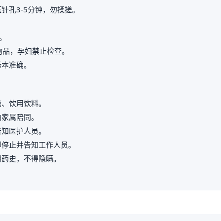
针孔3-5分钟，勿揉搓。
。
属物品，孕妇禁止检查。
标本准确。
糖、饮用饮料。
由家属陪同。
告知医护人员。
即停止并告知工作人员。
用药史，不得隐瞒。