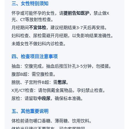
三、女性特别须知
怀孕或可能怀孕的女性，请
提前告知医护
，禁止做X
光、CT等放射性检查。
月经期间
不宜体检
，建议经期结束3-7天后再安排。
妇科检查、尿检需避开月经期，以免影响结果准确性。
未婚女性不做妇科内诊检查。
四、检查项目注意事项
抽血：空腹完成，抽血后按压针孔3-5分钟，勿揉搓。
腹部B超：需空腹检查。
膀胱、子宫附件B超：需
憋尿
。
X光/CT检查：请勿佩戴金属物品，孕妇禁止检查。
尿检：请留取
中段尿
，确保标本准确。
五、其他重要说明
体检前请勿嚼口香糖、薄荷糖、饮用饮料。
体检当日建议不要驾车，可由家属陪同。