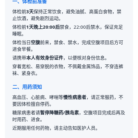
一、体检前准备
体检前
3天
保持正常饮食，避免油腻、高蛋白食物，禁
止饮酒，避免剧烈运动。
体检前
1天晚上20:00后
禁食，22:00后禁水，保证充足
睡眠。
体检当日
空腹
前来，禁食、禁水，完成空腹项目后方可
进食早餐。
请携带
本人有效身份证件
，以便核对身份信息。
穿着宽松、易穿脱的衣物，不佩戴金属饰品，不穿连裤
袜、紧身衣。
二、用药须知
高血压、心脏病、哮喘等
慢性病患者
，请正常服药，不
要因体检擅自停药。
糖尿病患者请
暂停降糖药/胰岛素
，空腹项目完成后再及
时用药、进食。
近期服用任何药物，请主动告知医护人员。