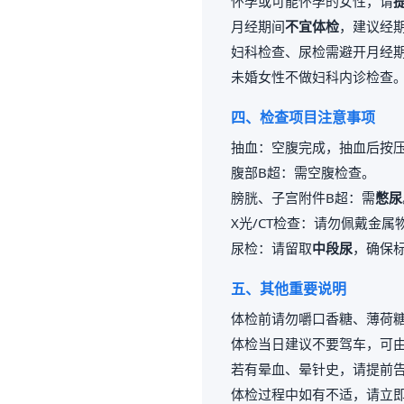
怀孕或可能怀孕的女性，请
月经期间
不宜体检
，建议经期
妇科检查、尿检需避开月经
未婚女性不做妇科内诊检查
四、检查项目注意事项
抽血：空腹完成，抽血后按压
腹部B超：需空腹检查。
膀胱、子宫附件B超：需
憋尿
X光/CT检查：请勿佩戴金
尿检：请留取
中段尿
，确保
五、其他重要说明
体检前请勿嚼口香糖、薄荷
体检当日建议不要驾车，可
若有晕血、晕针史，请提前
体检过程中如有不适，请立