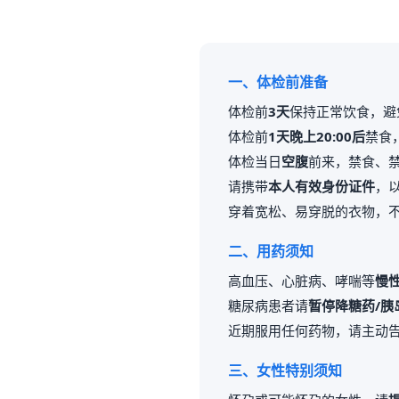
一、体检前准备
体检前
3天
保持正常饮食，避
体检前
1天晚上20:00后
禁食
体检当日
空腹
前来，禁食、
请携带
本人有效身份证件
，
穿着宽松、易穿脱的衣物，
二、用药须知
高血压、心脏病、哮喘等
慢
糖尿病患者请
暂停降糖药/胰
近期服用任何药物，请主动
三、女性特别须知