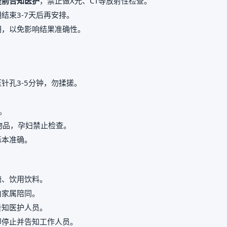
提前告知医护
，禁止做X光、CT等放射性检查。
结束3-7天后再安排。
期，以免影响结果准确性。
。
针孔3-5分钟，勿揉搓。
。
属物品，孕妇禁止检查。
标本准确。
糖、饮用饮料。
由家属陪同。
告知医护人员。
即停止并告知工作人员。