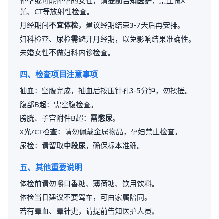
怀孕或可能怀孕的女性，请
提前告知医护
，禁止做X
光、CT等放射性检查。
月经期间
不宜体检
，建议经期结束3-7天后再安排。
妇科检查、尿检需避开月经期，以免影响结果准确性。
未婚女性不做妇科内诊检查。
四、检查项目注意事项
抽血：空腹完成，抽血后按压针孔3-5分钟，勿揉搓。
腹部B超：需空腹检查。
膀胱、子宫附件B超：需
憋尿
。
X光/CT检查：请勿佩戴金属物品，孕妇禁止检查。
尿检：请留取
中段尿
，确保标本准确。
五、其他重要说明
体检前请勿嚼口香糖、薄荷糖、饮用饮料。
体检当日建议不要驾车，可由家属陪同。
若有晕血、晕针史，请提前告知医护人员。