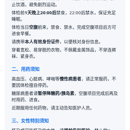
止饮酒，避免剧烈运动。
体检前
1天晚上20:00后
禁食，22:00后禁水，保证充足
睡眠。
体检当日
空腹
前来，禁食、禁水，完成空腹项目后方可
进食早餐。
请携带
本人有效身份证件
，以便核对身份信息。
穿着宽松、易穿脱的衣物，不佩戴金属饰品，不穿连裤
袜、紧身衣。
二、用药须知
高血压、心脏病、哮喘等
慢性病患者
，请正常服药，不
要因体检擅自停药。
糖尿病患者请
暂停降糖药/胰岛素
，空腹项目完成后再及
时用药、进食。
近期服用任何药物，请主动告知医护人员。
三、女性特别须知