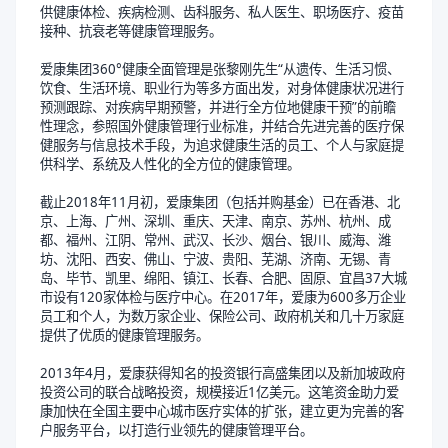
供健康体检、疾病检测、齿科服务、私人医生、职场医疗、疫苗
接种、抗衰老等健康管理服务。
爱康集团360°健康全面管理是张黎刚先生“从遗传、生活习惯、
饮食、生活环境、职业行为等多方面出发，对身体健康状况进行
预测跟踪、对疾病早期预警，并进行全方位地健康干预”的前瞻
性理念，参照国外健康管理行业标准，并结合先进完善的医疗保
健服务与信息技术手段，为追求健康生活的员工、个人与家庭提
供科学、系统及人性化的全方位的健康管理。
截止2018年11月初，爱康集团（包括并购基金）已在香港、北
京、上海、广州、深圳、重庆、天津、南京、苏州、杭州、成
都、福州、江阴、常州、武汉、长沙、烟台、银川、威海、潍
坊、沈阳、西安、佛山、宁波、贵阳、芜湖、济南、无锡、青
岛、毕节、凯里、绵阳、镇江、长春、合肥、固原、宜昌37大城
市设有120家体检与医疗中心。在2017年，爱康为600多万企业
员工和个人，为数万家企业、保险公司、政府机关和几十万家庭
提供了优质的健康管理服务。
2013年4月，爱康获得知名的投资银行高盛集团以及新加坡政府
投资公司的联合战略投资，规模接近1亿美元。这笔资金助力爱
康加快在全国主要中心城市医疗实体的扩张，建立更为完善的客
户服务平台，以打造行业领先的健康管理平台。