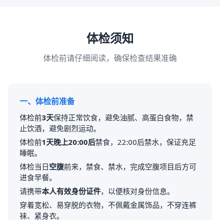
体检须知
体检前请仔细阅读，确保检查结果准确
一、体检前准备
体检前
3天
保持正常饮食，避免油腻、高蛋白食物，禁
止饮酒，避免剧烈运动。
体检前
1天晚上20:00后
禁食，22:00后禁水，保证充足
睡眠。
体检当日
空腹
前来，禁食、禁水，完成空腹项目后方可
进食早餐。
请携带
本人有效身份证件
，以便核对身份信息。
穿着宽松、易穿脱的衣物，不佩戴金属饰品，不穿连裤
袜、紧身衣。