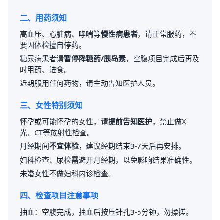
二、用药须知
高血压、心脏病、哮喘等
慢性病患者
，请正常服药，不
要因体检擅自停药。
糖尿病患者请
暂停降糖药/胰岛素
，空腹项目完成后再及
时用药、进食。
近期服用任何药物，请主动告知医护人员。
三、女性特别须知
怀孕或可能怀孕的女性，请
提前告知医护
，禁止做X
光、CT等放射性检查。
月经期间
不宜体检
，建议经期结束3-7天后再安排。
妇科检查、尿检需避开月经期，以免影响结果准确性。
未婚女性不做妇科内诊检查。
四、检查项目注意事项
抽血：空腹完成，抽血后按压针孔3-5分钟，勿揉搓。