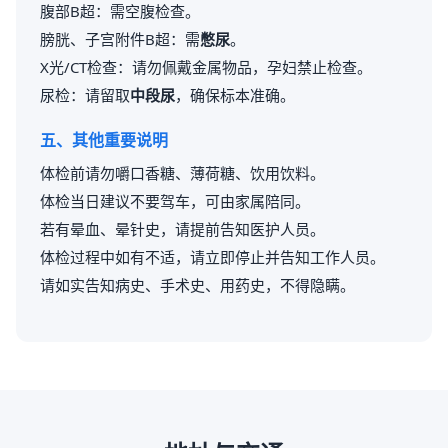
腹部B超：需空腹检查。
膀胱、子宫附件B超：需
憋尿
。
X光/CT检查：请勿佩戴金属物品，孕妇禁止检查。
尿检：请留取
中段尿
，确保标本准确。
五、其他重要说明
体检前请勿嚼口香糖、薄荷糖、饮用饮料。
体检当日建议不要驾车，可由家属陪同。
若有晕血、晕针史，请提前告知医护人员。
体检过程中如有不适，请立即停止并告知工作人员。
请如实告知病史、手术史、用药史，不得隐瞒。