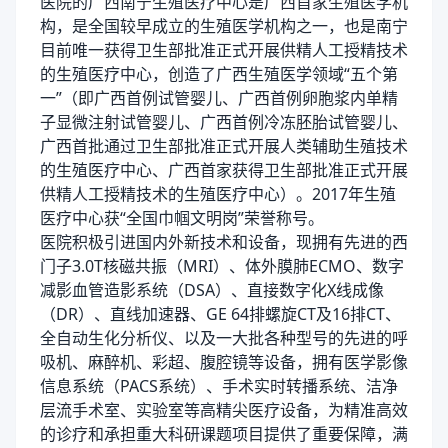
医院的广西南宁生殖医疗中心是广西首家生殖医学机
构，是全国较早成立的生殖医学机构之一，也是南宁
目前唯一获得卫生部批准正式开展供精人工授精技术
的生殖医疗中心，创造了广西生殖医学领域“五个第
一”（即广西首例试管婴儿、广西首例卵胞浆内单精
子显微注射试管婴儿、广西首例冷冻胚胎试管婴儿、
广西首批通过卫生部批准正式开展人类辅助生殖技术
的生殖医疗中心、广西首家获得卫生部批准正式开展
供精人工授精技术的生殖医疗中心）。2017年生殖
医疗中心获“全国巾帼文明岗”荣誉称号。
医院积极引进国内外新技术和设备，现拥有先进的西
门子3.0T核磁共振（MRI）、体外膜肺ECMO、数字
减影血管造影系统（DSA）、直接数字化X线成像
（DR）、直线加速器、GE 64排螺旋CT及16排CT、
全自动生化分析仪、以及一大批各种型号的先进的呼
吸机、麻醉机、彩超、腹腔镜等设备，拥有医学影像
信息系统（PACS系统）、手术实时转播系统、洁净
层流手术室、实验室等高精尖医疗设备，为精准高效
的诊疗和承担重大科研课题项目提供了重要保障，满