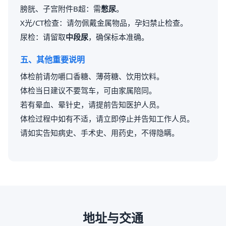
膀胱、子宫附件B超：需
憋尿
。
X光/CT检查：请勿佩戴金属物品，孕妇禁止检查。
尿检：请留取
中段尿
，确保标本准确。
五、其他重要说明
体检前请勿嚼口香糖、薄荷糖、饮用饮料。
体检当日建议不要驾车，可由家属陪同。
若有晕血、晕针史，请提前告知医护人员。
体检过程中如有不适，请立即停止并告知工作人员。
请如实告知病史、手术史、用药史，不得隐瞒。
地址与交通