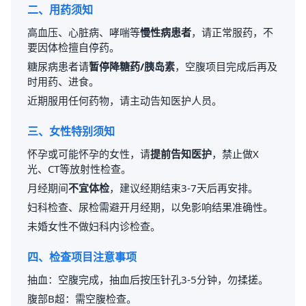
二、用药须知
高血压、心脏病、哮喘等
慢性病患者
，请正常服药，不
要因体检擅自停药。
糖尿病患者请
暂停降糖药/胰岛素
，空腹项目完成后再及
时用药、进食。
近期服用任何药物，请主动告知医护人员。
三、女性特别须知
怀孕或可能怀孕的女性，请
提前告知医护
，禁止做X
光、CT等放射性检查。
月经期间
不宜体检
，建议经期结束3-7天后再安排。
妇科检查、尿检需避开月经期，以免影响结果准确性。
未婚女性不做妇科内诊检查。
四、检查项目注意事项
抽血：空腹完成，抽血后按压针孔3-5分钟，勿揉搓。
腹部B超：需空腹检查。