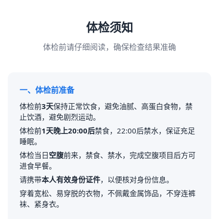
体检须知
体检前请仔细阅读，确保检查结果准确
一、体检前准备
体检前
3天
保持正常饮食，避免油腻、高蛋白食物，禁
止饮酒，避免剧烈运动。
体检前
1天晚上20:00后
禁食，22:00后禁水，保证充足
睡眠。
体检当日
空腹
前来，禁食、禁水，完成空腹项目后方可
进食早餐。
请携带
本人有效身份证件
，以便核对身份信息。
穿着宽松、易穿脱的衣物，不佩戴金属饰品，不穿连裤
袜、紧身衣。