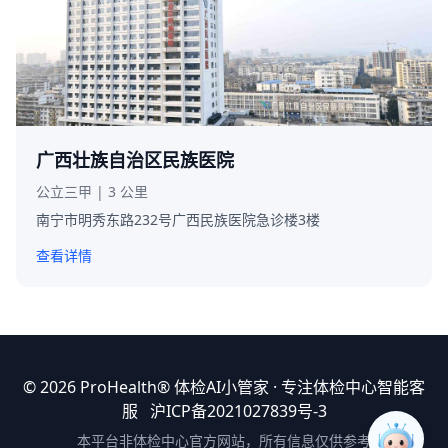
广西壮族自治区民族医院
公立三甲 | 3 公里
南宁市明秀东路232号广西民族医院急诊楼3楼
查看详情
© 2026 ProHealth®
体检AI小管家
· 专注体检中心智能客
服
沪ICP备2021027839号-3
本平台非体检中心官方网站，所有信息仅供参考