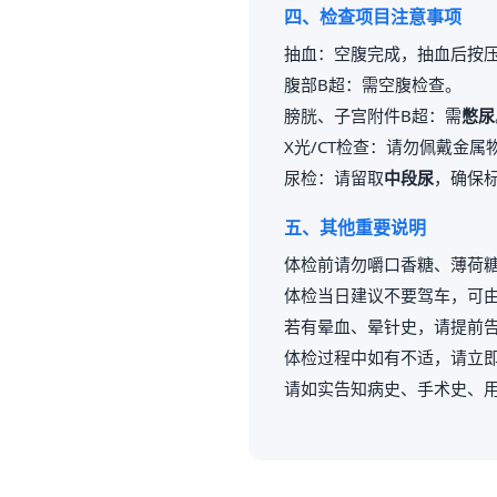
四、检查项目注意事项
抽血：空腹完成，抽血后按压
腹部B超：需空腹检查。
膀胱、子宫附件B超：需
憋尿
X光/CT检查：请勿佩戴金
尿检：请留取
中段尿
，确保
五、其他重要说明
体检前请勿嚼口香糖、薄荷
体检当日建议不要驾车，可
若有晕血、晕针史，请提前
体检过程中如有不适，请立
请如实告知病史、手术史、