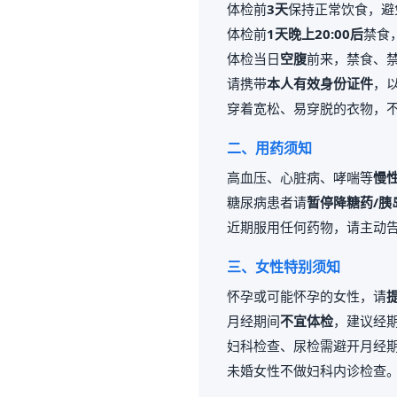
体检前
3天
保持正常饮食，避
体检前
1天晚上20:00后
禁食
体检当日
空腹
前来，禁食、
请携带
本人有效身份证件
，
穿着宽松、易穿脱的衣物，
二、用药须知
高血压、心脏病、哮喘等
慢
糖尿病患者请
暂停降糖药/胰
近期服用任何药物，请主动
三、女性特别须知
怀孕或可能怀孕的女性，请
月经期间
不宜体检
，建议经期
妇科检查、尿检需避开月经
未婚女性不做妇科内诊检查