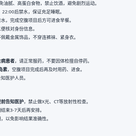
免油腻、高蛋白食物，禁止饮酒，避免剧烈运动。
，22:00后禁水，保证充足睡眠。
禁水，完成空腹项目后方可进食早餐。
以便核对身份信息。
不佩戴金属饰品，不穿连裤袜、紧身衣。
性病患者
，请正常服药，不要因体检擅自停药。
岛素
，空腹项目完成后再及时用药、进食。
告知医护人员。
提前告知医护
，禁止做X光、CT等放射性检查。
结束3-7天后再安排。
期，以免影响结果准确性。
。