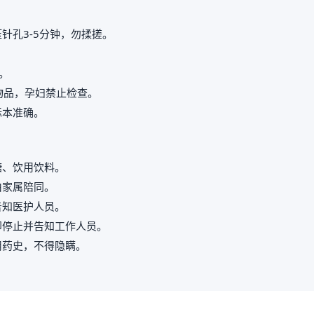
针孔3-5分钟，勿揉搓。
。
属物品，孕妇禁止检查。
标本准确。
糖、饮用饮料。
由家属陪同。
告知医护人员。
即停止并告知工作人员。
用药史，不得隐瞒。