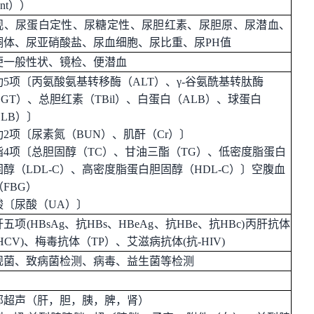
unt））
观、尿蛋白定性、尿糖定性、尿胆红素、尿胆原、尿潜血、
酮体、尿亚硝酸盐、尿血细胞、尿比重、尿
PH值
便一般性状、镜检、便潜血
功
5项〔
丙氨酸氨基转移酶（
ALT）、γ-谷氨酰基转肽酶
GGT）、总胆红素（TBil）、白蛋白（ALB）、球蛋白
LB）〕
功
2项〔
尿素氮（
BUN）、肌酐（Cr）〕
脂
4项〔
总胆固醇（
TC）、甘油三酯（TG）
、低密度脂蛋白
固醇（
LDL-C）、高密度脂蛋白胆固醇（HDL-C）〕空腹血
FBG）
酸〔
尿酸（
UA）〕
肝五项
(HBsAg、抗HBs、HBeAg、抗HBe、抗HBc)丙肝抗体
HCV)
、
梅毒抗体（
TP）
、
艾滋病抗体
(抗-HIV)
规菌、致病菌检测、病毒、益生菌等检测
部超声（肝，胆，胰，脾，肾）