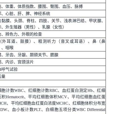
高、体重、体质指数、腰围、臀围、血压、脉搏
部、心脏、肝、脾、神经系统
肤黏膜、头颈、脊柱、四肢、关节、浅表淋巴结、甲状腺、
诊、外生殖器（男性）、乳腺（女性）
力、辨色力、外眼的检查
（外耳道、鼓膜）、粗测听力（音叉或耳语）、鼻（鼻
）、咽喉
膜、牙齿、牙龈、颞颌关节、腮腺
阴、内诊、宫颈涂片
4
呼气试验
活量
细胞计数
WBC
、
红细胞计数
RBC
、
血红蛋白测定
Hb
、
红细
压积
Hematocrit、平均红细胞体积MCV、平均红细胞血红蛋
MCH、平均红细胞血红蛋白浓度MCHC、红细胞体积分布宽
RDW
、
血小板计数
PLT
、
白细胞五项分类
WBC Differential