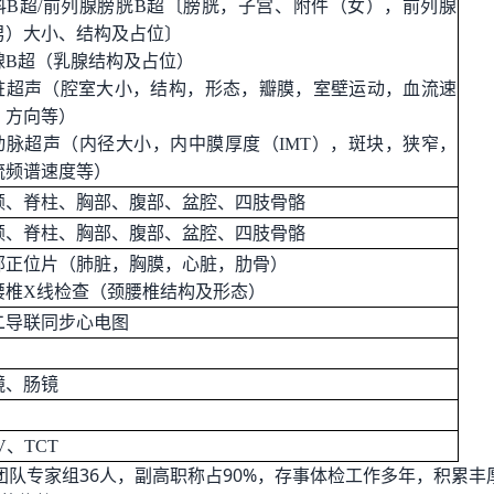
科
B超
/
前列腺膀胱
B超〔膀胱，子宫、附件（女），前列腺
男）大小、结构及占位
〕
腺
B超（乳腺结构及占位）
脏超声（
腔室大小，结构，形态，瓣膜，室壁运动，血流速
、方向等
）
动脉超声
（
内径大小，内中膜厚度（
IMT），斑块，狭窄，
流频谱速度等
）
颅、脊柱、胸部、腹部、盆腔、四肢骨骼
颅、脊柱、胸部、腹部、盆腔、四肢骨骼
部正位片（肺脏，胸膜，心脏，肋骨）
腰椎
X线检查（颈腰椎结构及形态
）
二导联同步心电图
镜、肠镜
V
、
TCT
团队专家组
36人，副高职称占90%，存事体检工作多年，积累