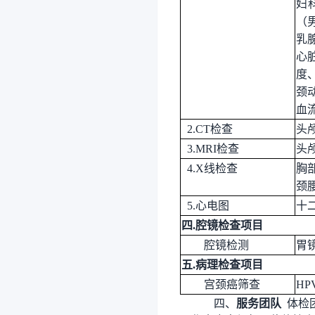
妇
（
乳
心
度
颈
血
2.CT检查
头
3.MRI检查
头
4
.
X线
检查
胸
颈
5
.心电图
十
四
.腔镜检查项目
腔镜检测
胃
五
.病理检查项目
宫颈癌筛查
HP
四、
服务团队
体检