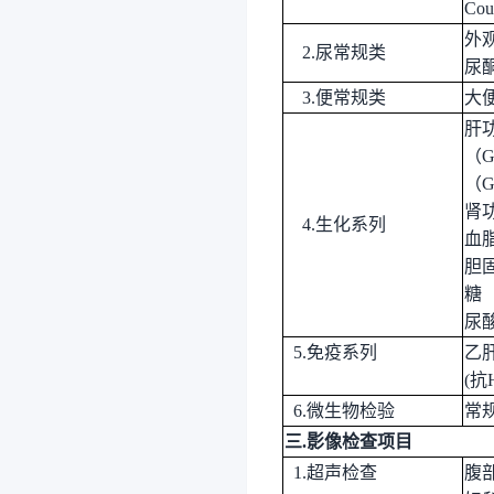
Co
外
2.尿常规类
尿
3.便常规类
大
肝
（
（G
肾
4.生化系列
血
胆
糖（
尿
5.免疫系列
乙
(抗
6
.微生物检验
常
三
.
影像检查项目
1.超声检查
腹