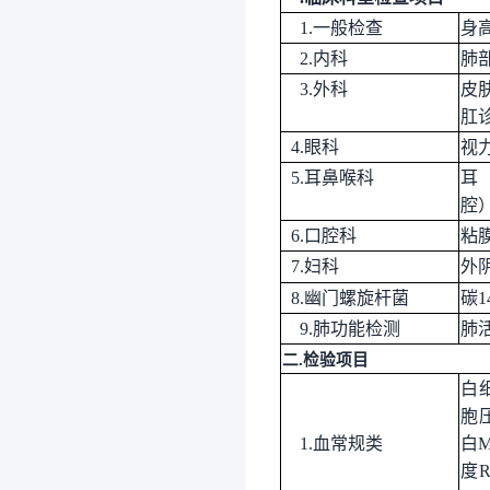
1.一般检查
身
2
.内科
肺
3
.外科
皮
肛
4
.眼科
视
5
.耳鼻喉科
耳
腔
6
.口腔科
粘
7
.妇科
外
8
.
幽门螺旋杆菌
碳
1
9.
肺功能检测
肺
二
.检验项目
白
胞
1.血常规类
白
度