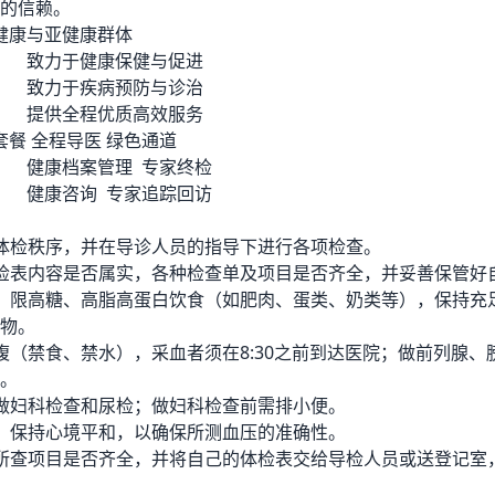
的信赖。
健康与亚健康群体
致力于健康保健与促进
致力于疾病预防与诊治
提供全程优质高效服务
套餐
全程导医
绿色通道
健康档案管理
专家终检
健康咨询
专家追踪回访
体检秩序，并在导诊人员的指导下进行各项检查。
检表内容是否属实，各种检查单及项目是否齐全，并妥善保管好
、限高糖、高脂高蛋白饮食（如肥肉、蛋类、奶类等），保持充
物。
腹（禁食、禁水），采血者须在8:30之前到达医院；做前列腺
。
做妇科检查和尿检；做妇科检查前需排小便。
，保持心境平和，以确保所测血压的准确性。
所查项目是否齐全，并将自己的体检表交给导检人员或送登记室