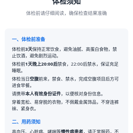
体检须知
体检前请仔细阅读，确保检查结果准确
一、体检前准备
体检前
3天
保持正常饮食，避免油腻、高蛋白食物，禁
止饮酒，避免剧烈运动。
体检前
1天晚上20:00后
禁食，22:00后禁水，保证充足
睡眠。
体检当日
空腹
前来，禁食、禁水，完成空腹项目后方可
进食早餐。
请携带
本人有效身份证件
，以便核对身份信息。
穿着宽松、易穿脱的衣物，不佩戴金属饰品，不穿连裤
袜、紧身衣。
二、用药须知
高血压、心脏病、哮喘等
慢性病患者
，请正常服药，不