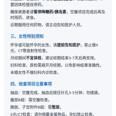
要因体检擅自停药。
糖尿病患者请
暂停降糖药/胰岛素
，空腹项目完成后再及
时用药、进食。
近期服用任何药物，请主动告知医护人员。
三、女性特别须知
怀孕或可能怀孕的女性，请
提前告知医护
，禁止做X
光、CT等放射性检查。
月经期间
不宜体检
，建议经期结束3-7天后再安排。
妇科检查、尿检需避开月经期，以免影响结果准确性。
未婚女性不做妇科内诊检查。
四、检查项目注意事项
抽血：空腹完成，抽血后按压针孔3-5分钟，勿揉搓。
腹部B超：需空腹检查。
膀胱、子宫附件B超：需
憋尿
。
X光/CT检查：请勿佩戴金属物品，孕妇禁止检查。