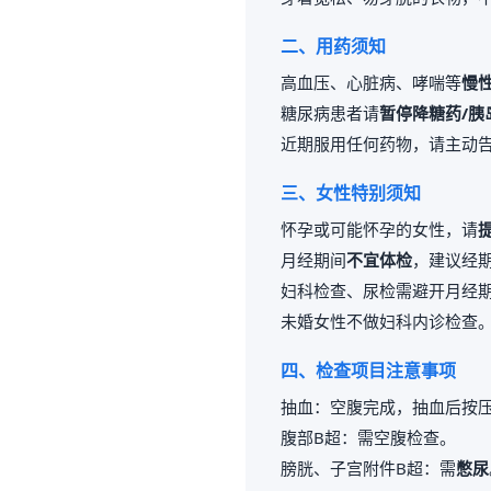
二、用药须知
高血压、心脏病、哮喘等
慢
糖尿病患者请
暂停降糖药/胰
近期服用任何药物，请主动
三、女性特别须知
怀孕或可能怀孕的女性，请
月经期间
不宜体检
，建议经期
妇科检查、尿检需避开月经
未婚女性不做妇科内诊检查
四、检查项目注意事项
抽血：空腹完成，抽血后按压
腹部B超：需空腹检查。
膀胱、子宫附件B超：需
憋尿