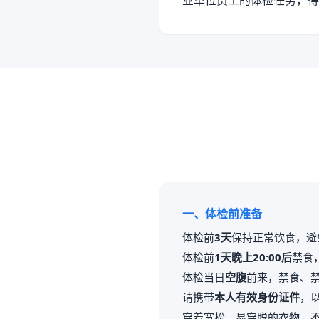
业单位员工的体检任务，得
一、体检前准备
体检前
3天
保持正常饮食，避
体检前
1天晚上20:00后
禁食
体检当日
空腹
前来，禁食、
请携带
本人有效身份证件
，
穿着宽松、易穿脱的衣物，