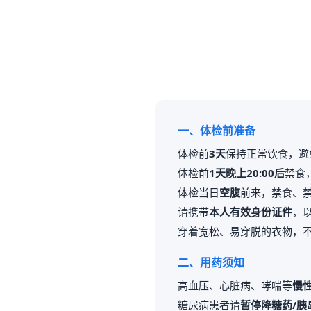
一、体检前准备
体检前
3天
保持正常饮食，避
体检前
1天晚上20:00后
禁食
体检当日
空腹
前来，禁食、
请携带
本人有效身份证件
，
穿着宽松、易穿脱的衣物，
二、用药须知
高血压、心脏病、哮喘等
慢
糖尿病患者请
暂停降糖药/胰