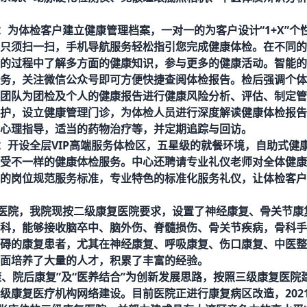
：
为体检客户建立健康管理档案，一对一的为客户设计
“1+X”
只须扫一扫，手机导航服务轻松指引您完成健康体检。在不同的
的过程中了解多方面的健康知识，参与更多的健康活动。智能的
务，关注微信公众号即可方便快捷查阅体检报告。
检后
强调个体
团队为团检及个人的健康报告进行健康风险分析、评估、制定管
护，设立健康管理门诊，为体检人员进行深度解读健康体检报告
心理指导，适当的药物治疗等，并定期追踪与回访。
：
开设全层
VIP高端服务体检区，五星级的就餐环境，自助式健
受不一样的健康体检服务。中心还聘请专业礼仪老师对全体健康
的岗位规范服务标准，专业特色的标准化服务礼仪，让体检客户
医院，我院现按二级康复医院要求，设置了神经康复、骨关节康
科，能够接收脑卒中、脑外伤、脊髓损伤、骨关节疾病，骨科手
碍的康复患者，尤其在神经康复、呼吸康复、伤口康复、中医整
面培养了大量的人才，积累了丰富的经验。
康、院后康复”及“医养结合”为创新发展
思路，按照三级康复医院
级康复医疗机构网络建设。目前医院正进行康复病区改造，
20