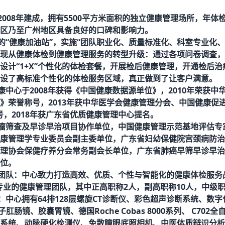
2008年建成，
拥有
5500平方米面积的独立健康管理场所，年体
区乃至广州地区具备良好的口碑和影响力。
的
“健康加油站”，实施“团队职业化、质量标准化、科室专业化
现
从
健康体检到健康管理服务的转型升级：
通过各项问卷调查，
设计
“1+X”个性化的体检套餐，开展检后健康管理，开通检后
设了高标准个性化的体检服务区域，真正做到了让客户满意。
康中心于
2008年获得《中国健康数据源单位》，2010
年荣获中
》荣誉称号，
2013年获中华医学会健康管理分会、中国健康促
号，2018年获广东省优质健康管理中心提名。
瘤筛查及早诊早治项目协作单位，中国健康管理示范基地评估专
康管理学专业委员会副主委单位，广东省妇幼保健院宫颈病防治
理协会保健疗养分会常务副会长单位，广东省肺癌早筛早诊早治
位。
团队：
中心
致力打造高效、优质、个性与智能化的健康体检服务
专业的健康管理团队，其中正高职称2人，副高职称10人，中级职
：
中心拥有
64排128层螺旋CT诊断仪、彩色超声诊断系统、数
肛肠镜、胶囊胃镜、德国Roche Cobas 8000系列、 C702
系统、动脉硬化检测仪、免散瞳眼底照相机、中医体质辩识分析