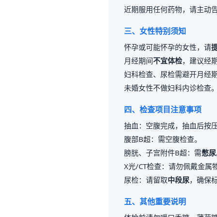
近期服用任何药物，请主动
三、女性特别须知
怀孕或可能怀孕的女性，请
月经期间
不宜体检
，建议经期
妇科检查、尿检需避开月经
未婚女性不做妇科内诊检查
四、检查项目注意事项
抽血：空腹完成，抽血后按压
腹部B超：需空腹检查。
膀胱、子宫附件B超：需
憋尿
X光/CT检查：请勿佩戴金
尿检：请留取
中段尿
，确保
五、其他重要说明