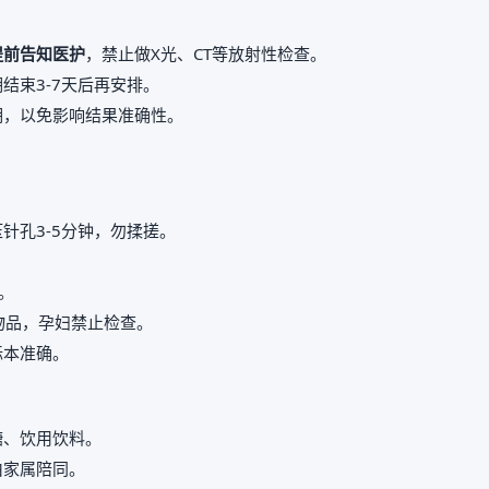
提前告知医护
，禁止做X光、CT等放射性检查。
结束3-7天后再安排。
期，以免影响结果准确性。
。
针孔3-5分钟，勿揉搓。
。
属物品，孕妇禁止检查。
标本准确。
糖、饮用饮料。
由家属陪同。