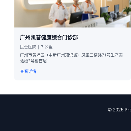
广州凯普健康综合门诊部
民营医院 | 7 公里
广州市黄埔区（中新广州知识城）凤凰三横路71号生产实
验楼2号楼首层
查看详情
© 2026 P