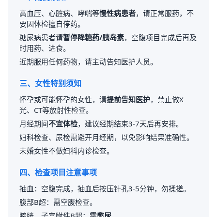
高血压、心脏病、哮喘等
慢性病患者
，请正常服药，不
要因体检擅自停药。
糖尿病患者请
暂停降糖药/胰岛素
，空腹项目完成后再及
时用药、进食。
近期服用任何药物，请主动告知医护人员。
三、女性特别须知
怀孕或可能怀孕的女性，请
提前告知医护
，禁止做X
光、CT等放射性检查。
月经期间
不宜体检
，建议经期结束3-7天后再安排。
妇科检查、尿检需避开月经期，以免影响结果准确性。
未婚女性不做妇科内诊检查。
四、检查项目注意事项
抽血：空腹完成，抽血后按压针孔3-5分钟，勿揉搓。
腹部B超：需空腹检查。
膀胱、子宫附件B超：需
憋尿
。