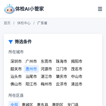
体检AI小管家
首页
/
体检中心
/
广东省
筛选条件
所在城市
深圳市
广州市
东莞市
珠海市
揭阳市
韶关市
惠州市
河源市
江门市
茂名市
汕头市
汕尾市
湛江市
肇庆市
中山市
佛山市
阳江市
梅州市
云浮市
清远市
所在区县
全部
惠城区
惠东县
惠阳区
龙门县