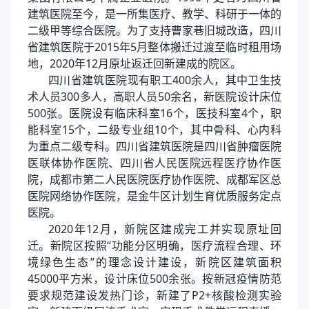
建筑医院至今，是一所集医疗、教学、科研于一体的
二级甲等综合医院。为了支持曹家巷旧城改造，四川
省建筑医院于2015年5月整体搬迁过渡至临时租用场
地，2020年12月原址返迁回新建成的院区。
四川省建筑医院现有职工400余人，其中卫生技
术人员300多人，高职人员50余名，新医院设计床位
500张。医院设有临床科室16个，医技科室4个，职
能科室15个，二级专业组10个，其中骨科、心内科
为重点二级专科。四川省建筑医院是四川省肿瘤医院
医联体协作医院、四川省人民医院远程医疗协作医
院，成都市第二人民医院医疗协作医院、成都军区总
医院网络协作医院，是金牛区计划生育优质服务定点
医院。
2020年12月，新院区建成完工并实现原址回
迁。新院区按照“功能分区明确，医疗流程合理、环
境绿色生态”的理念设计建设，新院区建筑面积
45000平方米，设计床位500余张。按新冠疫情防范
要求规范建设发热门诊，新建了P2+核酸检测实验