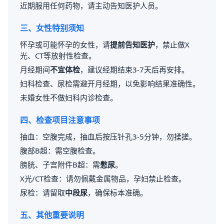
近期服用任何药物，请主动告知医护人员。
三、女性特别须知
怀孕或可能怀孕的女性，请
提前告知医护
，禁止做X
光、CT等放射性检查。
月经期间
不宜体检
，建议经期结束3-7天后再安排。
妇科检查、尿检需避开月经期，以免影响结果准确性。
未婚女性不做妇科内诊检查。
四、检查项目注意事项
抽血：空腹完成，抽血后按压针孔3-5分钟，勿揉搓。
腹部B超：需空腹检查。
膀胱、子宫附件B超：需
憋尿
。
X光/CT检查：请勿佩戴金属物品，孕妇禁止检查。
尿检：请留取
中段尿
，确保标本准确。
五、其他重要说明