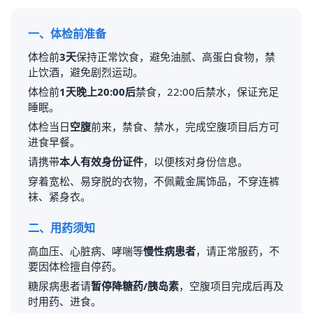
一、体检前准备
体检前
3天
保持正常饮食，避免油腻、高蛋白食物，禁
止饮酒，避免剧烈运动。
体检前
1天晚上20:00后
禁食，22:00后禁水，保证充足
睡眠。
体检当日
空腹
前来，禁食、禁水，完成空腹项目后方可
进食早餐。
请携带
本人有效身份证件
，以便核对身份信息。
穿着宽松、易穿脱的衣物，不佩戴金属饰品，不穿连裤
袜、紧身衣。
二、用药须知
高血压、心脏病、哮喘等
慢性病患者
，请正常服药，不
要因体检擅自停药。
糖尿病患者请
暂停降糖药/胰岛素
，空腹项目完成后再及
时用药、进食。