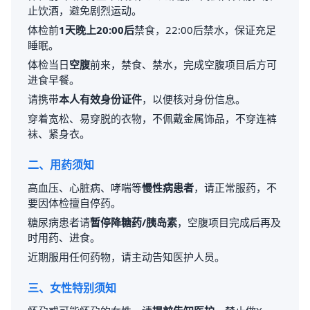
止饮酒，避免剧烈运动。
体检前
1天晚上20:00后
禁食，22:00后禁水，保证充足
睡眠。
体检当日
空腹
前来，禁食、禁水，完成空腹项目后方可
进食早餐。
请携带
本人有效身份证件
，以便核对身份信息。
穿着宽松、易穿脱的衣物，不佩戴金属饰品，不穿连裤
袜、紧身衣。
二、用药须知
高血压、心脏病、哮喘等
慢性病患者
，请正常服药，不
要因体检擅自停药。
糖尿病患者请
暂停降糖药/胰岛素
，空腹项目完成后再及
时用药、进食。
近期服用任何药物，请主动告知医护人员。
三、女性特别须知