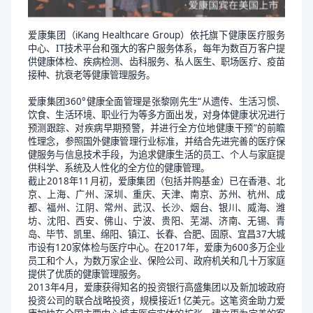
爱康集团（iKang Healthcare Group）依托旗下健康医疗服务
中心、IT技术平台和强大的客户服务体系，每年为数百万客户提
供健康体检、疾病检测、齿科服务、私人医生、职场医疗、疫苗
接种、抗衰老等健康管理服务。
爱康集团360°健康全面管理是张黎刚先生“从遗传、生活习惯、
饮食、生活环境、职业行为等多方面出发，对身体健康状况进行
预测跟踪、对疾病早期预警，并进行全方位地健康干预”的前瞻
性理念，参照国外健康管理行业标准，并结合先进完善的医疗保
健服务与信息技术手段，为追求健康生活的员工、个人与家庭提
供科学、系统及人性化的全方位的健康管理。
截止2018年11月初，爱康集团（包括并购基金）已在香港、北
京、上海、广州、深圳、重庆、天津、南京、苏州、杭州、成
都、福州、江阴、常州、武汉、长沙、烟台、银川、威海、潍
坊、沈阳、西安、佛山、宁波、贵阳、芜湖、济南、无锡、青
岛、毕节、凯里、绵阳、镇江、长春、合肥、固原、宜昌37大城
市设有120家体检与医疗中心。在2017年，爱康为600多万企业
员工和个人，为数万家企业、保险公司、政府机关和几十万家庭
提供了优质的健康管理服务。
2013年4月，爱康获得知名的投资银行高盛集团以及新加坡政府
投资公司的联合战略投资，规模接近1亿美元。这笔资金助力爱