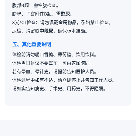
腹部B超：需空腹检查。
膀胱、子宫附件B超：需
憋尿
。
X光/CT检查：请勿佩戴金属物品，孕妇禁止检查。
尿检：请留取
中段尿
，确保标本准确。
五、其他重要说明
体检前请勿嚼口香糖、薄荷糖、饮用饮料。
体检当日建议不要驾车，可由家属陪同。
若有晕血、晕针史，请提前告知医护人员。
体检过程中如有不适，请立即停止并告知工作人员。
请如实告知病史、手术史、用药史，不得隐瞒。