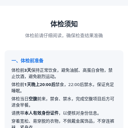
体检须知
体检前请仔细阅读，确保检查结果准确
一、体检前准备
体检前
3天
保持正常饮食，避免油腻、高蛋白食物，禁
止饮酒，避免剧烈运动。
体检前
1天晚上20:00后
禁食，22:00后禁水，保证充足
睡眠。
体检当日
空腹
前来，禁食、禁水，完成空腹项目后方可
进食早餐。
请携带
本人有效身份证件
，以便核对身份信息。
穿着宽松、易穿脱的衣物，不佩戴金属饰品，不穿连裤
袜、紧身衣。