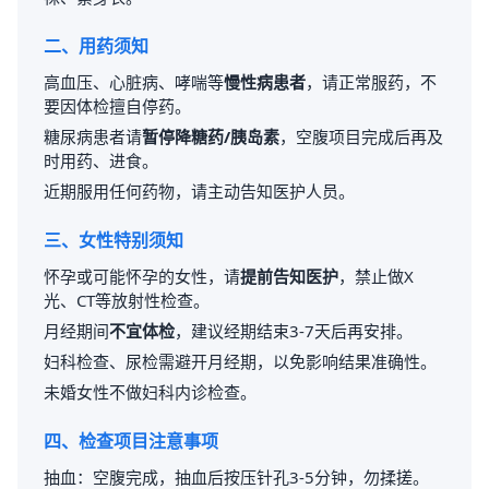
二、用药须知
高血压、心脏病、哮喘等
慢性病患者
，请正常服药，不
要因体检擅自停药。
糖尿病患者请
暂停降糖药/胰岛素
，空腹项目完成后再及
时用药、进食。
近期服用任何药物，请主动告知医护人员。
三、女性特别须知
怀孕或可能怀孕的女性，请
提前告知医护
，禁止做X
光、CT等放射性检查。
月经期间
不宜体检
，建议经期结束3-7天后再安排。
妇科检查、尿检需避开月经期，以免影响结果准确性。
未婚女性不做妇科内诊检查。
四、检查项目注意事项
抽血：空腹完成，抽血后按压针孔3-5分钟，勿揉搓。