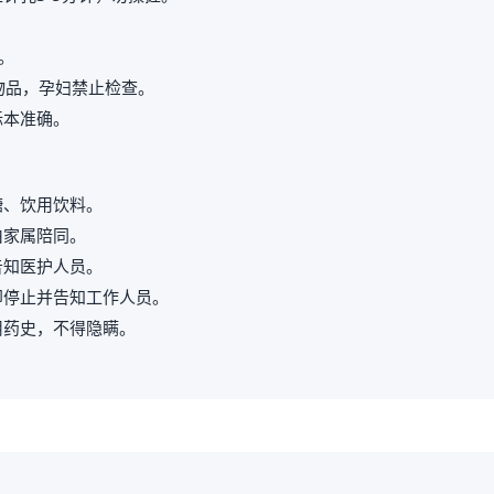
。
属物品，孕妇禁止检查。
标本准确。
糖、饮用饮料。
由家属陪同。
告知医护人员。
即停止并告知工作人员。
用药史，不得隐瞒。