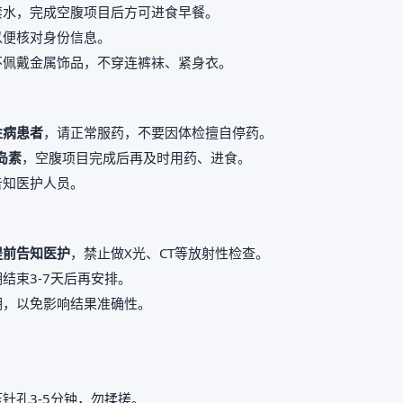
禁水，完成空腹项目后方可进食早餐。
以便核对身份信息。
不佩戴金属饰品，不穿连裤袜、紧身衣。
性病患者
，请正常服药，不要因体检擅自停药。
岛素
，空腹项目完成后再及时用药、进食。
告知医护人员。
提前告知医护
，禁止做X光、CT等放射性检查。
结束3-7天后再安排。
期，以免影响结果准确性。
。
针孔3-5分钟，勿揉搓。