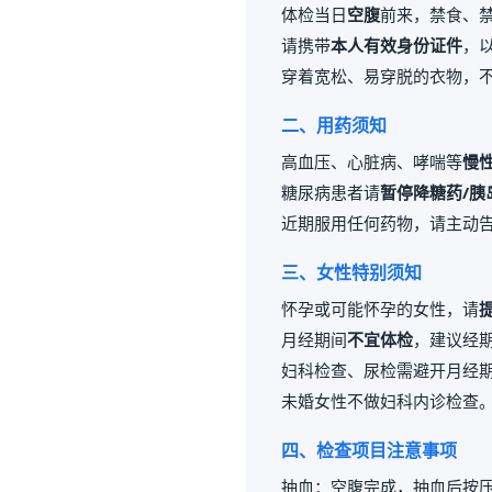
体检当日
空腹
前来，禁食、
请携带
本人有效身份证件
，
穿着宽松、易穿脱的衣物，
二、用药须知
高血压、心脏病、哮喘等
慢
糖尿病患者请
暂停降糖药/胰
近期服用任何药物，请主动
三、女性特别须知
怀孕或可能怀孕的女性，请
月经期间
不宜体检
，建议经期
妇科检查、尿检需避开月经
未婚女性不做妇科内诊检查
四、检查项目注意事项
抽血：空腹完成，抽血后按压