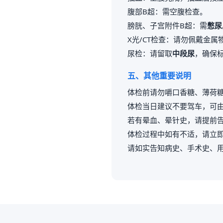
腹部B超：需空腹检查。
膀胱、子宫附件B超：需
憋尿
X光/CT检查：请勿佩戴金
尿检：请留取
中段尿
，确保
五、其他重要说明
体检前请勿嚼口香糖、薄荷
体检当日建议不要驾车，可
若有晕血、晕针史，请提前
体检过程中如有不适，请立
请如实告知病史、手术史、