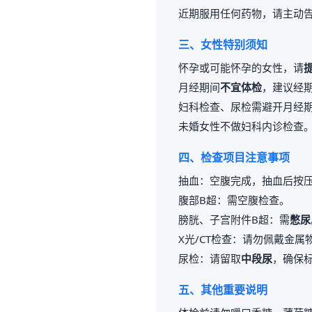
近期服用任何药物，请主动
三、女性特别须知
怀孕或可能怀孕的女性，请
月经期间
不宜体检
，建议经期
妇科检查、尿检需避开月经
未婚女性不做妇科内诊检查
四、检查项目注意事项
抽血：空腹完成，抽血后按压
腹部B超：需空腹检查。
膀胱、子宫附件B超：需
憋尿
X光/CT检查：请勿佩戴金
尿检：请留取
中段尿
，确保
五、其他重要说明