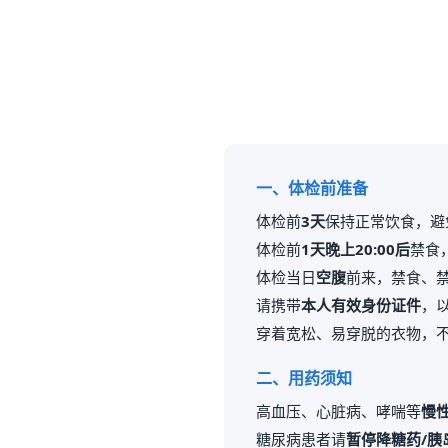
一、体检前准备
体检前
3天
保持正常饮食，避
体检前
1天晚上20:00后
禁食
体检当日
空腹
前来，禁食、
请携带
本人有效身份证件
，
穿着宽松、易穿脱的衣物，
二、用药须知
高血压、心脏病、哮喘等
慢
糖尿病患者请
暂停降糖药/胰