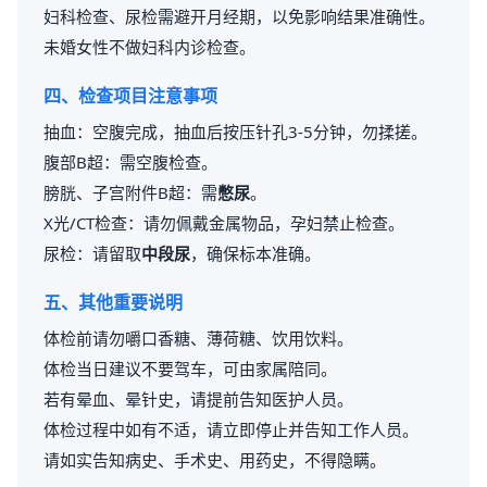
妇科检查、尿检需避开月经期，以免影响结果准确性。
未婚女性不做妇科内诊检查。
四、检查项目注意事项
抽血：空腹完成，抽血后按压针孔3-5分钟，勿揉搓。
腹部B超：需空腹检查。
膀胱、子宫附件B超：需
憋尿
。
X光/CT检查：请勿佩戴金属物品，孕妇禁止检查。
尿检：请留取
中段尿
，确保标本准确。
五、其他重要说明
体检前请勿嚼口香糖、薄荷糖、饮用饮料。
体检当日建议不要驾车，可由家属陪同。
若有晕血、晕针史，请提前告知医护人员。
体检过程中如有不适，请立即停止并告知工作人员。
请如实告知病史、手术史、用药史，不得隐瞒。