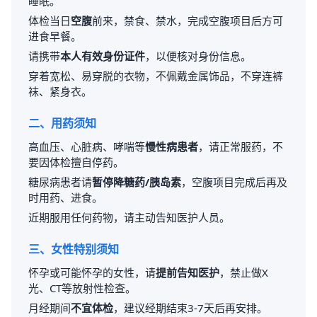
睡眠。
体检当日
空腹
前来，禁食、禁水，完成空腹项目后方可
进食早餐。
请携带
本人有效身份证件
，以便核对身份信息。
穿着宽松、易穿脱的衣物，不佩戴金属饰品，不穿连裤
袜、紧身衣。
二、用药须知
高血压、心脏病、哮喘等
慢性病患者
，请正常服药，不
要因体检擅自停药。
糖尿病患者请
暂停降糖药/胰岛素
，空腹项目完成后再及
时用药、进食。
近期服用任何药物，请主动告知医护人员。
三、女性特别须知
怀孕或可能怀孕的女性，请
提前告知医护
，禁止做X
光、CT等放射性检查。
月经期间
不宜体检
，建议经期结束3-7天后再安排。