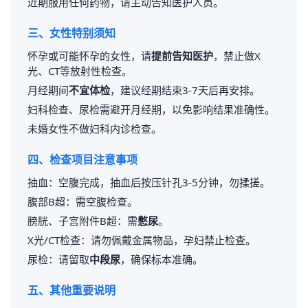
近期服用任何药物，请主动告知医护人员。
三、女性特别须知
怀孕或可能怀孕的女性，请
提前告知医护
，禁止做X
光、CT等放射性检查。
月经期间
不宜体检
，建议经期结束3-7天后再安排。
妇科检查、尿检需避开月经期，以免影响结果准确性。
未婚女性不做妇科内诊检查。
四、检查项目注意事项
抽血：空腹完成，抽血后按压针孔3-5分钟，勿揉搓。
腹部B超：需空腹检查。
膀胱、子宫附件B超：需
憋尿
。
X光/CT检查：请勿佩戴金属物品，孕妇禁止检查。
尿检：请留取
中段尿
，确保标本准确。
五、其他重要说明