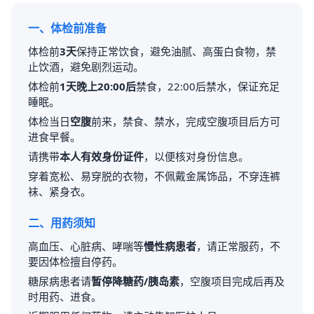
一、体检前准备
体检前
3天
保持正常饮食，避免油腻、高蛋白食物，禁
止饮酒，避免剧烈运动。
体检前
1天晚上20:00后
禁食，22:00后禁水，保证充足
睡眠。
体检当日
空腹
前来，禁食、禁水，完成空腹项目后方可
进食早餐。
请携带
本人有效身份证件
，以便核对身份信息。
穿着宽松、易穿脱的衣物，不佩戴金属饰品，不穿连裤
袜、紧身衣。
二、用药须知
高血压、心脏病、哮喘等
慢性病患者
，请正常服药，不
要因体检擅自停药。
糖尿病患者请
暂停降糖药/胰岛素
，空腹项目完成后再及
时用药、进食。