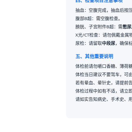
四、检查项目注意事项
抽血：空腹完成，抽血后按压
腹部B超：需空腹检查。
膀胱、子宫附件B超：需
憋尿
X光/CT检查：请勿佩戴金
尿检：请留取
中段尿
，确保
五、其他重要说明
体检前请勿嚼口香糖、薄荷
体检当日建议不要驾车，可
若有晕血、晕针史，请提前
体检过程中如有不适，请立
请如实告知病史、手术史、