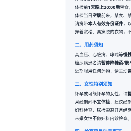
体检前
1天晚上20:00后
禁食
体检当日
空腹
前来，禁食、
请携带
本人有效身份证件
，
穿着宽松、易穿脱的衣物，
二、用药须知
高血压、心脏病、哮喘等
慢
糖尿病患者请
暂停降糖药/胰
近期服用任何药物，请主动
三、女性特别须知
怀孕或可能怀孕的女性，请
月经期间
不宜体检
，建议经期
妇科检查、尿检需避开月经
未婚女性不做妇科内诊检查