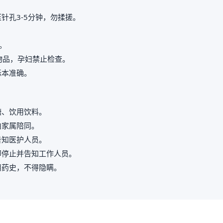
针孔3-5分钟，勿揉搓。
。
属物品，孕妇禁止检查。
标本准确。
糖、饮用饮料。
由家属陪同。
告知医护人员。
即停止并告知工作人员。
用药史，不得隐瞒。