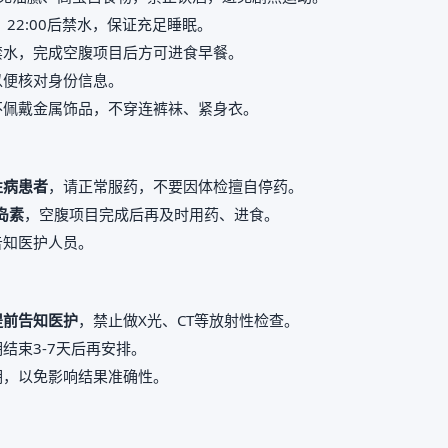
，22:00后禁水，保证充足睡眠。
禁水，完成空腹项目后方可进食早餐。
以便核对身份信息。
不佩戴金属饰品，不穿连裤袜、紧身衣。
性病患者
，请正常服药，不要因体检擅自停药。
岛素
，空腹项目完成后再及时用药、进食。
告知医护人员。
提前告知医护
，禁止做X光、CT等放射性检查。
结束3-7天后再安排。
期，以免影响结果准确性。
。