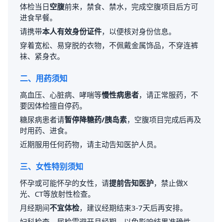
体检当日
空腹
前来，禁食、禁水，完成空腹项目后方可
进食早餐。
请携带
本人有效身份证件
，以便核对身份信息。
穿着宽松、易穿脱的衣物，不佩戴金属饰品，不穿连裤
袜、紧身衣。
二、用药须知
高血压、心脏病、哮喘等
慢性病患者
，请正常服药，不
要因体检擅自停药。
糖尿病患者请
暂停降糖药/胰岛素
，空腹项目完成后再及
时用药、进食。
近期服用任何药物，请主动告知医护人员。
三、女性特别须知
怀孕或可能怀孕的女性，请
提前告知医护
，禁止做X
光、CT等放射性检查。
月经期间
不宜体检
，建议经期结束3-7天后再安排。
妇科检查、尿检需避开月经期，以免影响结果准确性。