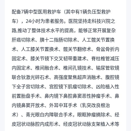
配备7辆中型医用救护车（其中有1辆负压型救护
车），24小时为患者服务。医院坚持走科技兴院之
路,推动了整体技术水平的提高，能够正常开展复杂
肝癌切除术、胰十二指肠切除术、人工髋关节置换
术、人工膝关节置换术、髋关节翻修术、骨盆骨折内
固定术、膝关节镜下交叉韧带重建术、脊柱椎管减压
内固定术、椎间融合术、椎间孔镜技术、输尿管软镜
联合钬激光碎石术、高强度聚焦超声消融术、腹腔镜
下全子宫切除术、宫腔镜下肌瘤切除术、凶险植入性
前置胎盘手术、鼻内镜下鼻腔鼻窦恶性肿瘤手术、鼻
内镜鼻窦开放术、外耳中耳手术（乳突改良根治
术）、青光眼白内障联合手术，眼眶肿瘤摘除术、经
皮冠状动脉腔内成形术、经皮冠状动脉支架植入术等