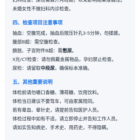
未婚女性不做妇科内诊检查。
四、检查项目注意事项
抽血：空腹完成，抽血后按压针孔3-5分钟，勿揉搓。
腹部B超：需空腹检查。
膀胱、子宫附件B超：需
憋尿
。
X光/CT检查：请勿佩戴金属物品，孕妇禁止检查。
尿检：请留取
中段尿
，确保标本准确。
五、其他重要说明
体检前请勿嚼口香糖、薄荷糖、饮用饮料。
体检当日建议不要驾车，可由家属陪同。
若有晕血、晕针史，请提前告知医护人员。
体检过程中如有不适，请立即停止并告知工作人员。
请如实告知病史、手术史、用药史，不得隐瞒。