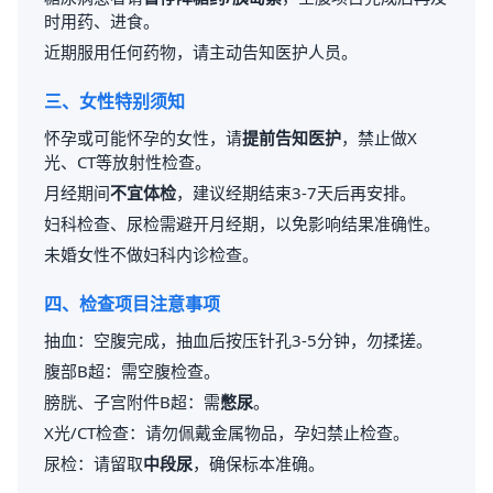
时用药、进食。
近期服用任何药物，请主动告知医护人员。
三、女性特别须知
怀孕或可能怀孕的女性，请
提前告知医护
，禁止做X
光、CT等放射性检查。
月经期间
不宜体检
，建议经期结束3-7天后再安排。
妇科检查、尿检需避开月经期，以免影响结果准确性。
未婚女性不做妇科内诊检查。
四、检查项目注意事项
抽血：空腹完成，抽血后按压针孔3-5分钟，勿揉搓。
腹部B超：需空腹检查。
膀胱、子宫附件B超：需
憋尿
。
X光/CT检查：请勿佩戴金属物品，孕妇禁止检查。
尿检：请留取
中段尿
，确保标本准确。