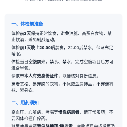
一、体检前准备
体检前
3天
保持正常饮食，避免油腻、高蛋白食物，禁
止饮酒，避免剧烈运动。
体检前
1天晚上20:00后
禁食，22:00后禁水，保证充足
睡眠。
体检当日
空腹
前来，禁食、禁水，完成空腹项目后方可
进食早餐。
请携带
本人有效身份证件
，以便核对身份信息。
穿着宽松、易穿脱的衣物，不佩戴金属饰品，不穿连裤
袜、紧身衣。
二、用药须知
高血压、心脏病、哮喘等
慢性病患者
，请正常服药，不
要因体检擅自停药。
糖尿病患者请
暂停降糖药/胰岛素
，空腹项目完成后再及