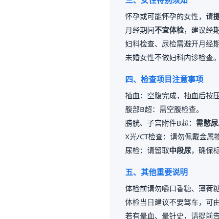
三、女性特别须知
怀孕或可能怀孕的女性，请
月经期间
不宜体检
，建议经期
妇科检查、尿检需避开月经
未婚女性不做妇科内诊检查
四、检查项目注意事项
抽血：空腹完成，抽血后按压
腹部B超：需空腹检查。
膀胱、子宫附件B超：需
憋尿
X光/CT检查：请勿佩戴金
尿检：请留取
中段尿
，确保
五、其他重要说明
体检前请勿嚼口香糖、薄荷
体检当日建议不要驾车，可
若有晕血、晕针史，请提前