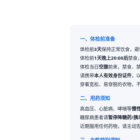
一、体检前准备
体检前
3天
保持正常饮食，避
体检前
1天晚上20:00后
禁食
体检当日
空腹
前来，禁食、
请携带
本人有效身份证件
，
穿着宽松、易穿脱的衣物，
二、用药须知
高血压、心脏病、哮喘等
慢
糖尿病患者请
暂停降糖药/胰
近期服用任何药物，请主动