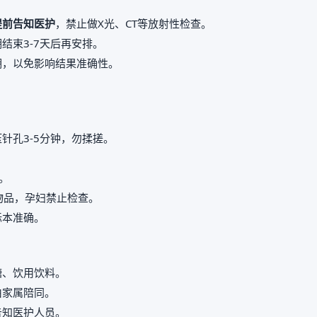
提前告知医护
，禁止做X光、CT等放射性检查。
结束3-7天后再安排。
期，以免影响结果准确性。
。
针孔3-5分钟，勿揉搓。
。
属物品，孕妇禁止检查。
标本准确。
糖、饮用饮料。
由家属陪同。
告知医护人员。