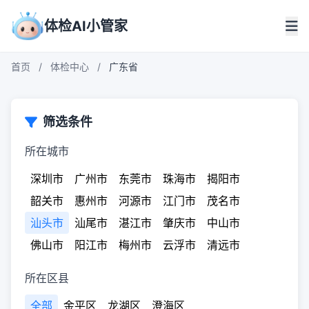
体检AI小管家
首页
/
体检中心
/
广东省
筛选条件
所在城市
深圳市
广州市
东莞市
珠海市
揭阳市
韶关市
惠州市
河源市
江门市
茂名市
汕头市
汕尾市
湛江市
肇庆市
中山市
佛山市
阳江市
梅州市
云浮市
清远市
所在区县
全部
金平区
龙湖区
澄海区