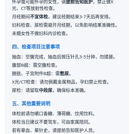
怀孕或可能怀孕的女性，请
提前告知医护
，禁止做X
光、CT等放射性检查。
月经期间
不宜体检
，建议经期结束3-7天后再安排。
妇科检查、尿检需避开月经期，以免影响结果准确性。
未婚女性不做妇科内诊检查。
四、检查项目注意事项
抽血：空腹完成，抽血后按压针孔3-5分钟，勿揉搓。
腹部B超：需空腹检查。
膀胱、子宫附件B超：需
憋尿
。
X光/CT检查：请勿佩戴金属物品，孕妇禁止检查。
尿检：请留取
中段尿
，确保标本准确。
五、其他重要说明
体检前请勿嚼口香糖、薄荷糖、饮用饮料。
体检当日建议不要驾车，可由家属陪同。
若有晕血、晕针史，请提前告知医护人员。