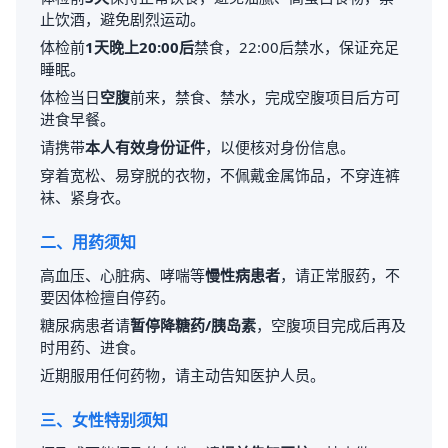
止饮酒，避免剧烈运动。
体检前
1天晚上20:00后
禁食，22:00后禁水，保证充足
睡眠。
体检当日
空腹
前来，禁食、禁水，完成空腹项目后方可
进食早餐。
请携带
本人有效身份证件
，以便核对身份信息。
穿着宽松、易穿脱的衣物，不佩戴金属饰品，不穿连裤
袜、紧身衣。
二、用药须知
高血压、心脏病、哮喘等
慢性病患者
，请正常服药，不
要因体检擅自停药。
糖尿病患者请
暂停降糖药/胰岛素
，空腹项目完成后再及
时用药、进食。
近期服用任何药物，请主动告知医护人员。
三、女性特别须知