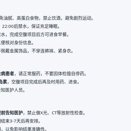
免油腻、高蛋白食物，禁止饮酒，避免剧烈运动。
，22:00后禁水，保证充足睡眠。
禁水，完成空腹项目后方可进食早餐。
以便核对身份信息。
不佩戴金属饰品，不穿连裤袜、紧身衣。
性病患者
，请正常服药，不要因体检擅自停药。
岛素
，空腹项目完成后再及时用药、进食。
告知医护人员。
提前告知医护
，禁止做X光、CT等放射性检查。
结束3-7天后再安排。
期，以免影响结果准确性。