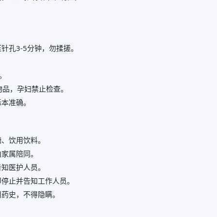
。
针孔3-5分钟，勿揉搓。
。
属物品，孕妇禁止检查。
标本准确。
糖、饮用饮料。
由家属陪同。
告知医护人员。
即停止并告知工作人员。
用药史，不得隐瞒。