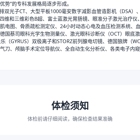
优势”的专科发展格局逐步形成。
光子CT、大型平板1000毫安数字减影血管造影机（DSA）、
台四维和三维彩色B超、富士蓝激光胃肠镜、眼准分子激光治疗仪
肌电图、骨质疏松测定仪、24小时动态心电及血压检测系统、
德国蔡司眼科光学生物测量仪、激光眼科诊断仪（OCT）眼底
佳乐（GYRUS）双极离子和STORZ前列腺电切镜、德国狼牌（W
气刀、颅脑手术定位导航仪、全自动生化分析仪、各类电子内窥
体检须知
体检前请仔细阅读，确保检查结果准确