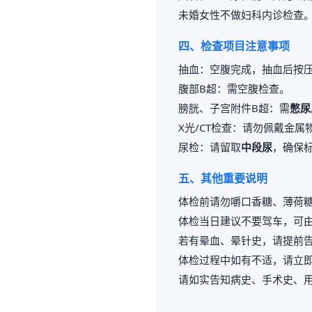
未婚女性不做妇科内诊检查
四、检查项目注意事项
抽血：空腹完成，抽血后按压
腹部B超：需空腹检查。
膀胱、子宫附件B超：需
憋尿
X光/CT检查：请勿佩戴金
尿检：请留取
中段尿
，确保
五、其他重要说明
体检前请勿嚼口香糖、薄荷
体检当日建议不要驾车，可
若有晕血、晕针史，请提前
体检过程中如有不适，请立
请如实告知病史、手术史、