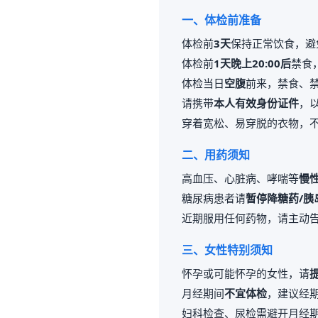
一、体检前准备
体检前
3天
保持正常饮食，避
体检前
1天晚上20:00后
禁食
体检当日
空腹
前来，禁食、
请携带
本人有效身份证件
，
穿着宽松、易穿脱的衣物，
二、用药须知
高血压、心脏病、哮喘等
慢
糖尿病患者请
暂停降糖药/胰
近期服用任何药物，请主动
三、女性特别须知
怀孕或可能怀孕的女性，请
月经期间
不宜体检
，建议经期
妇科检查、尿检需避开月经