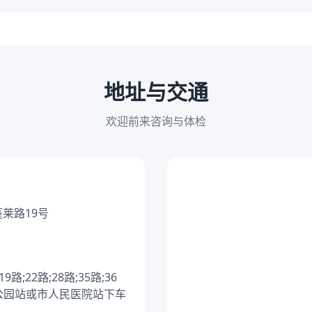
地址与交通
欢迎前来咨询与体检
蓬莱路19号
路;22路;28路;35路;36
蓬莱公园站或市人民医院站下车