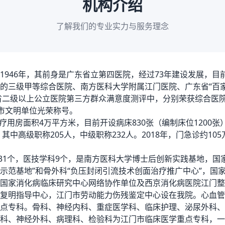
机构介绍
了解我们的专业实力与服务理念
46年，其前身是广东省立第四医院，经过73年建设发展，目
的三级甲等综合医院、南方医科大学附属江门医院、广东省“百家文
全省二级以上公立医院第三方群众满意度测评中，分别荣获综合医
江门市文明单位光荣称号。
房面积4万平方米，目前开设病床830张（编制床位1200张）
其中高级职称205人，中级职称232人。2018年，门急诊约10
个，医技学科9个，是南方医科大学博士后创新实践基地，国家
示范基地”和骨外科“负压封闭引流技术创面治疗推广中心”，国家
国家消化病临床研究中心网络协作单位及西京消化病医院江门整
复明指导中心，江门市劳动能力伤残鉴定中心设在我院。心血管
点专科。骨科、神经内科、重症医学科、临床护理、泌尿外科、
科、神经外科、病理科、检验科为江门市临床医学重点专科，一