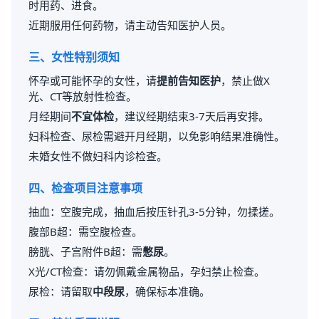
时用药、进食。
近期服用任何药物，请主动告知医护人员。
三、女性特别须知
怀孕或可能怀孕的女性，请
提前告知医护
，禁止做X
光、CT等放射性检查。
月经期间
不宜体检
，建议经期结束3-7天后再安排。
妇科检查、尿检需避开月经期，以免影响结果准确性。
未婚女性不做妇科内诊检查。
四、检查项目注意事项
抽血：空腹完成，抽血后按压针孔3-5分钟，勿揉搓。
腹部B超：需空腹检查。
膀胱、子宫附件B超：需
憋尿
。
X光/CT检查：请勿佩戴金属物品，孕妇禁止检查。
尿检：请留取
中段尿
，确保标本准确。