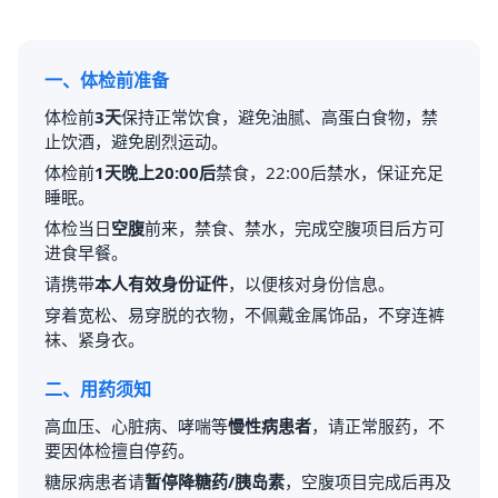
一、体检前准备
体检前
3天
保持正常饮食，避免油腻、高蛋白食物，禁
止饮酒，避免剧烈运动。
体检前
1天晚上20:00后
禁食，22:00后禁水，保证充足
睡眠。
体检当日
空腹
前来，禁食、禁水，完成空腹项目后方可
进食早餐。
请携带
本人有效身份证件
，以便核对身份信息。
穿着宽松、易穿脱的衣物，不佩戴金属饰品，不穿连裤
袜、紧身衣。
二、用药须知
高血压、心脏病、哮喘等
慢性病患者
，请正常服药，不
要因体检擅自停药。
糖尿病患者请
暂停降糖药/胰岛素
，空腹项目完成后再及