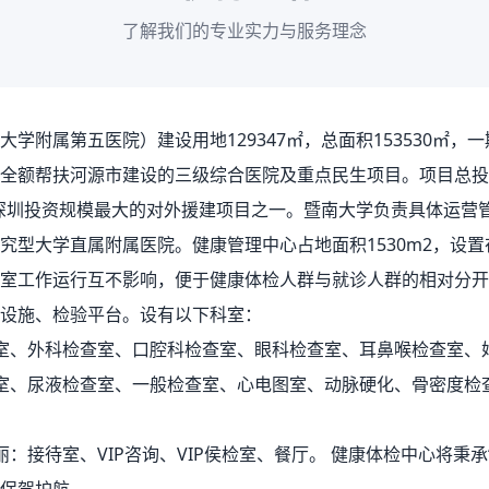
了解我们的专业实力与服务理念
学附属第五医院）建设用地129347㎡，总面积153530㎡，一
全额帮扶河源市建设的三级综合医院及重点民生项目。项目总投资
深圳投资规模最大的对外援建项目之一。暨南大学负责具体运营
究型大学直属附属医院。健康管理中心占地面积1530m2，设
室工作运行互不影响，便于健康体检人群与就诊人群的相对分开
设施、检验平台。设有以下科室：
室、外科检查室、口腔科检查室、眼科检查室、耳鼻喉检查室、
室、尿液检查室、一般检查室、心电图室、动脉硬化、骨密度检
：接待室、VIP咨询、VIP侯检室、餐厅。 健康体检中心将秉承