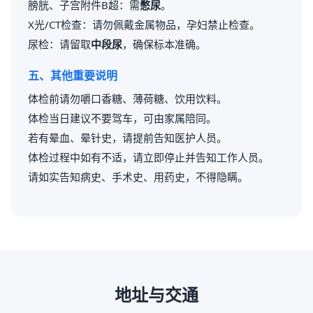
膀胱、子宫附件B超：需
憋尿
。
X光/CT检查：请勿佩戴金属物品，孕妇禁止检查。
尿检：请留取
中段尿
，确保标本准确。
五、其他重要说明
体检前请勿嚼口香糖、薄荷糖、饮用饮料。
体检当日建议不要驾车，可由家属陪同。
若有晕血、晕针史，请提前告知医护人员。
体检过程中如有不适，请立即停止并告知工作人员。
请如实告知病史、手术史、用药史，不得隐瞒。
地址与交通