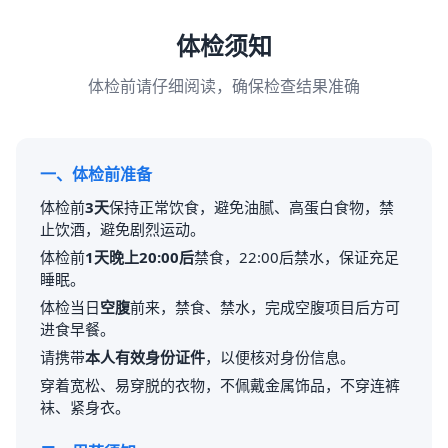
体检须知
体检前请仔细阅读，确保检查结果准确
一、体检前准备
体检前
3天
保持正常饮食，避免油腻、高蛋白食物，禁
止饮酒，避免剧烈运动。
体检前
1天晚上20:00后
禁食，22:00后禁水，保证充足
睡眠。
体检当日
空腹
前来，禁食、禁水，完成空腹项目后方可
进食早餐。
请携带
本人有效身份证件
，以便核对身份信息。
穿着宽松、易穿脱的衣物，不佩戴金属饰品，不穿连裤
袜、紧身衣。