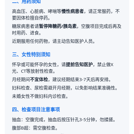
二、用药须知
高血压、心脏病、哮喘等
慢性病患者
，请正常服药，不
要因体检擅自停药。
糖尿病患者请
暂停降糖药/胰岛素
，空腹项目完成后再及
时用药、进食。
近期服用任何药物，请主动告知医护人员。
三、女性特别须知
怀孕或可能怀孕的女性，请
提前告知医护
，禁止做X
光、CT等放射性检查。
月经期间
不宜体检
，建议经期结束3-7天后再安排。
妇科检查、尿检需避开月经期，以免影响结果准确性。
未婚女性不做妇科内诊检查。
四、检查项目注意事项
抽血：空腹完成，抽血后按压针孔3-5分钟，勿揉搓。
腹部B超：需空腹检查。