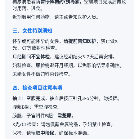
糖尿病患者请
暂停降糖药/胰岛素
，空腹项目完成后再及
时用药、进食。
近期服用任何药物，请主动告知医护人员。
三、女性特别须知
怀孕或可能怀孕的女性，请
提前告知医护
，禁止做X
光、CT等放射性检查。
月经期间
不宜体检
，建议经期结束3-7天后再安排。
妇科检查、尿检需避开月经期，以免影响结果准确性。
未婚女性不做妇科内诊检查。
四、检查项目注意事项
抽血：空腹完成，抽血后按压针孔3-5分钟，勿揉搓。
腹部B超：需空腹检查。
膀胱、子宫附件B超：需
憋尿
。
X光/CT检查：请勿佩戴金属物品，孕妇禁止检查。
尿检：请留取
中段尿
，确保标本准确。