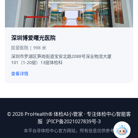
深圳博爱曙光医院
民营医院 | 998 米
深圳市罗湖区笋岗街道宝安北路2088号深业物流大厦
101（1-20层）13层体检科
查看详情
© 2026 ProHealth®
体检AI小管家
· 专注体检中心智能客
服
沪ICP备2021027839号-3
本平台非体检中心官方网站，所有信息仅供参考