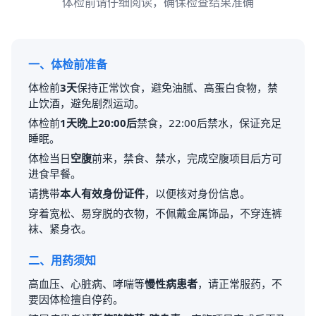
体检前请仔细阅读，确保检查结果准确
一、体检前准备
体检前
3天
保持正常饮食，避免油腻、高蛋白食物，禁
止饮酒，避免剧烈运动。
体检前
1天晚上20:00后
禁食，22:00后禁水，保证充足
睡眠。
体检当日
空腹
前来，禁食、禁水，完成空腹项目后方可
进食早餐。
请携带
本人有效身份证件
，以便核对身份信息。
穿着宽松、易穿脱的衣物，不佩戴金属饰品，不穿连裤
袜、紧身衣。
二、用药须知
高血压、心脏病、哮喘等
慢性病患者
，请正常服药，不
要因体检擅自停药。