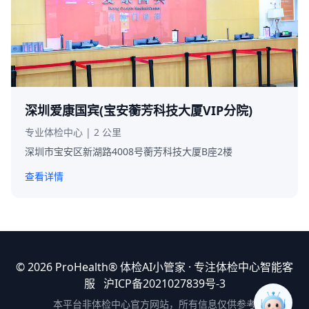
深圳爱康国宾(宝安蘅芳科技大厦VIP分院)
专业体检中心 | 2 公里
深圳市宝安区新湖路4008号蘅芳科技大厦B座2楼
查看详情
© 2026 ProHealth®
体检AI小管家
· 专注体检中心智能客
服
沪ICP备2021027839号-3
本平台非体检中心官方网站，所有信息仅供参考