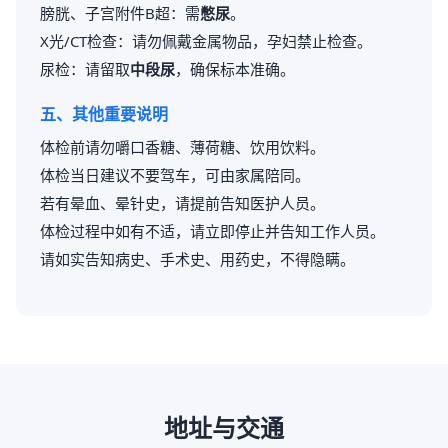
膀胱、子宫附件B超：需
憋尿
。
X光/CT检查：请勿佩戴金属物品，孕妇禁止检查。
尿检：请留取
中段尿
，确保标本准确。
五、其他重要说明
体检前请勿嚼口香糖、薄荷糖、饮用饮料。
体检当日建议不要驾车，可由家属陪同。
若有晕血、晕针史，请提前告知医护人员。
体检过程中如有不适，请立即停止并告知工作人员。
请如实告知病史、手术史、用药史，不得隐瞒。
地址与交通