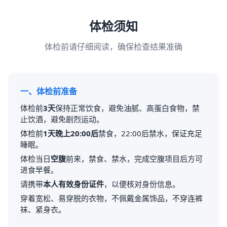
体检须知
体检前请仔细阅读，确保检查结果准确
一、体检前准备
体检前
3天
保持正常饮食，避免油腻、高蛋白食物，禁
止饮酒，避免剧烈运动。
体检前
1天晚上20:00后
禁食，22:00后禁水，保证充足
睡眠。
体检当日
空腹
前来，禁食、禁水，完成空腹项目后方可
进食早餐。
请携带
本人有效身份证件
，以便核对身份信息。
穿着宽松、易穿脱的衣物，不佩戴金属饰品，不穿连裤
袜、紧身衣。