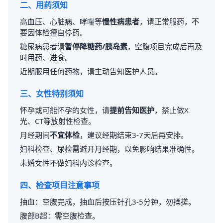
二、用药须知
高血压、心脏病、哮喘等
慢性病患者
，请正常服药，不
要因体检擅自停药。
糖尿病患者请
暂停降糖药/胰岛素
，空腹项目完成后再及
时用药、进食。
近期服用任何药物，请主动告知医护人员。
三、女性特别须知
怀孕或可能怀孕的女性，请
提前告知医护
，禁止做X
光、CT等放射性检查。
月经期间
不宜体检
，建议经期结束3-7天后再安排。
妇科检查、尿检需避开月经期，以免影响结果准确性。
未婚女性不做妇科内诊检查。
四、检查项目注意事项
抽血：空腹完成，抽血后按压针孔3-5分钟，勿揉搓。
腹部B超：需空腹检查。