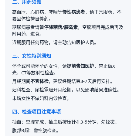
二、用药须知
高血压、心脏病、哮喘等
慢性病患者
，请正常服药，不
要因体检擅自停药。
糖尿病患者请
暂停降糖药/胰岛素
，空腹项目完成后再及
时用药、进食。
近期服用任何药物，请主动告知医护人员。
三、女性特别须知
怀孕或可能怀孕的女性，请
提前告知医护
，禁止做X
光、CT等放射性检查。
月经期间
不宜体检
，建议经期结束3-7天后再安排。
妇科检查、尿检需避开月经期，以免影响结果准确性。
未婚女性不做妇科内诊检查。
四、检查项目注意事项
抽血：空腹完成，抽血后按压针孔3-5分钟，勿揉搓。
腹部B超：需空腹检查。