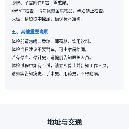
膀胱、子宫附件B超：需
憋尿
。
X光/CT检查：请勿佩戴金属物品，孕妇禁止检查。
尿检：请留取
中段尿
，确保标本准确。
五、其他重要说明
体检前请勿嚼口香糖、薄荷糖、饮用饮料。
体检当日建议不要驾车，可由家属陪同。
若有晕血、晕针史，请提前告知医护人员。
体检过程中如有不适，请立即停止并告知工作人员。
请如实告知病史、手术史、用药史，不得隐瞒。
地址与交通