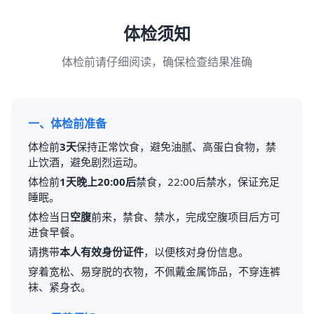
体检须知
体检前请仔细阅读，确保检查结果准确
一、体检前准备
体检前
3天
保持正常饮食，避免油腻、高蛋白食物，禁
止饮酒，避免剧烈运动。
体检前
1天晚上20:00后
禁食，22:00后禁水，保证充足
睡眠。
体检当日
空腹
前来，禁食、禁水，完成空腹项目后方可
进食早餐。
请携带
本人有效身份证件
，以便核对身份信息。
穿着宽松、易穿脱的衣物，不佩戴金属饰品，不穿连裤
袜、紧身衣。