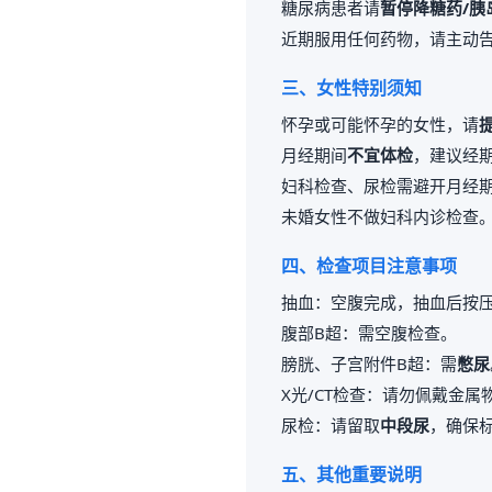
糖尿病患者请
暂停降糖药/胰
近期服用任何药物，请主动
三、女性特别须知
怀孕或可能怀孕的女性，请
月经期间
不宜体检
，建议经期
妇科检查、尿检需避开月经
未婚女性不做妇科内诊检查
四、检查项目注意事项
抽血：空腹完成，抽血后按压
腹部B超：需空腹检查。
膀胱、子宫附件B超：需
憋尿
X光/CT检查：请勿佩戴金
尿检：请留取
中段尿
，确保
五、其他重要说明