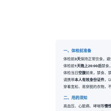
一、体检前准备
体检前
3天
保持正常饮食，避
体检前
1天晚上20:00后
禁食
体检当日
空腹
前来，禁食、
请携带
本人有效身份证件
，
穿着宽松、易穿脱的衣物，
二、用药须知
高血压、心脏病、哮喘等
慢