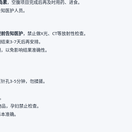
岛素
，空腹项目完成后再及时用药、进食。
告知医护人员。
提前告知医护
，禁止做X光、CT等放射性检查。
结束3-7天后再安排。
期，以免影响结果准确性。
。
针孔3-5分钟，勿揉搓。
。
属物品，孕妇禁止检查。
标本准确。