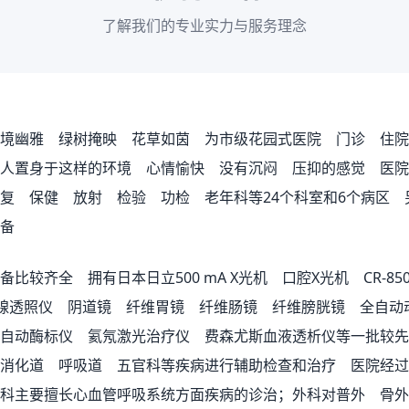
了解我们的专业实力与服务理念
境幽雅 绿树掩映 花草如茵 为市级花园式医院 门诊 住院
病人置身于这样的环境 心情愉快 没有沉闷 压抑的感觉 医
复 保健 放射 检验 功检 老年科等24个科室和6个病区 
备
齐全 拥有日本日立500 mA X光机 口腔X光机 CR-8
腺透照仪 阴道镜 纤维胃镜 纤维肠镜 纤维膀胱镜 全自动
自动酶标仪 氦氖激光治疗仪 费森尤斯血液透析仪等一批较先
消化道 呼吸道 五官科等疾病进行辅助检查和治疗 医院经过
科主要擅长心血管呼吸系统方面疾病的诊治；外科对普外 骨外