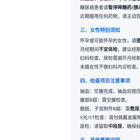
糖尿病患者请
暂停降糖药/胰
近期服用任何药物，请主动
三、女性特别须知
怀孕或可能怀孕的女性，请
月经期间
不宜体检
，建议经期
妇科检查、尿检需避开月经
未婚女性不做妇科内诊检查
四、检查项目注意事项
抽血：空腹完成，抽血后按压
腹部B超：需空腹检查。
膀胱、子宫附件B超：需
憋尿
X光/CT检查：请勿佩戴金
尿检：请留取
中段尿
，确保