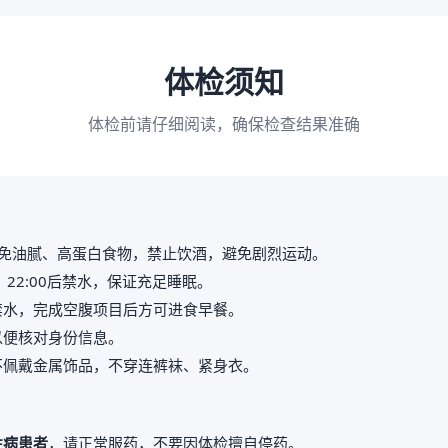
体检须知
体检前请仔细阅读，确保检查结果准确
免油腻、高蛋白食物，禁止饮酒，避免剧烈运动。
，22:00后禁水，保证充足睡眠。
禁水，完成空腹项目后方可进食早餐。
以便核对身份信息。
不佩戴金属饰品，不穿连裤袜、紧身衣。
性病患者
，请正常服药，不要因体检擅自停药。