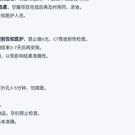
岛素
，空腹项目完成后再及时用药、进食。
告知医护人员。
提前告知医护
，禁止做X光、CT等放射性检查。
结束3-7天后再安排。
期，以免影响结果准确性。
。
针孔3-5分钟，勿揉搓。
。
属物品，孕妇禁止检查。
标本准确。