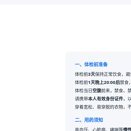
一、体检前准备
体检前
3天
保持正常饮食，避
体检前
1天晚上20:00后
禁食
体检当日
空腹
前来，禁食、
请携带
本人有效身份证件
，
穿着宽松、易穿脱的衣物，
二、用药须知
高血压、心脏病、哮喘等
慢