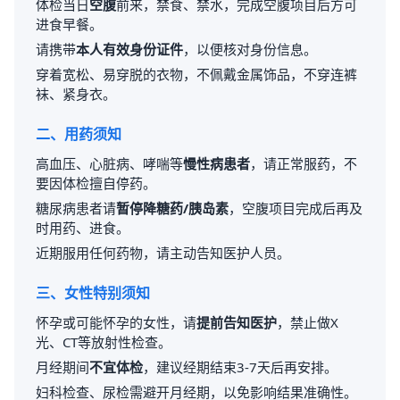
体检当日
空腹
前来，禁食、禁水，完成空腹项目后方可
进食早餐。
请携带
本人有效身份证件
，以便核对身份信息。
穿着宽松、易穿脱的衣物，不佩戴金属饰品，不穿连裤
袜、紧身衣。
二、用药须知
高血压、心脏病、哮喘等
慢性病患者
，请正常服药，不
要因体检擅自停药。
糖尿病患者请
暂停降糖药/胰岛素
，空腹项目完成后再及
时用药、进食。
近期服用任何药物，请主动告知医护人员。
三、女性特别须知
怀孕或可能怀孕的女性，请
提前告知医护
，禁止做X
光、CT等放射性检查。
月经期间
不宜体检
，建议经期结束3-7天后再安排。
妇科检查、尿检需避开月经期，以免影响结果准确性。