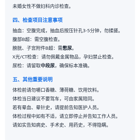
未婚女性不做妇科内诊检查。
四、检查项目注意事项
抽血：空腹完成，抽血后按压针孔3-5分钟，勿揉搓。
腹部B超：需空腹检查。
膀胱、子宫附件B超：需
憋尿
。
X光/CT检查：请勿佩戴金属物品，孕妇禁止检查。
尿检：请留取
中段尿
，确保标本准确。
五、其他重要说明
体检前请勿嚼口香糖、薄荷糖、饮用饮料。
体检当日建议不要驾车，可由家属陪同。
若有晕血、晕针史，请提前告知医护人员。
体检过程中如有不适，请立即停止并告知工作人员。
请如实告知病史、手术史、用药史，不得隐瞒。