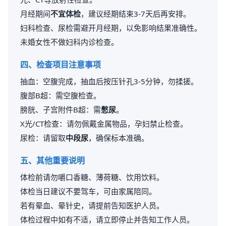
月经期间
不宜体检
，建议经期结束3-7天后再安排。
妇科检查、尿检需避开月经期，以免影响结果准确性。
未婚女性不做妇科内诊检查。
四、检查项目注意事项
抽血：空腹完成，抽血后按压针孔3-5分钟，勿揉搓。
腹部B超：需空腹检查。
膀胱、子宫附件B超：需
憋尿
。
X光/CT检查：请勿佩戴金属物品，孕妇禁止检查。
尿检：请留取
中段尿
，确保标本准确。
五、其他重要说明
体检前请勿嚼口香糖、薄荷糖、饮用饮料。
体检当日建议不要驾车，可由家属陪同。
若有晕血、晕针史，请提前告知医护人员。
体检过程中如有不适，请立即停止并告知工作人员。