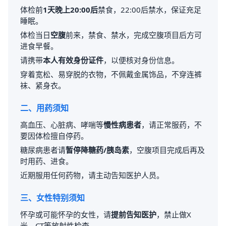
体检前
1天晚上20:00后
禁食，22:00后禁水，保证充足
睡眠。
体检当日
空腹
前来，禁食、禁水，完成空腹项目后方可
进食早餐。
请携带
本人有效身份证件
，以便核对身份信息。
穿着宽松、易穿脱的衣物，不佩戴金属饰品，不穿连裤
袜、紧身衣。
二、用药须知
高血压、心脏病、哮喘等
慢性病患者
，请正常服药，不
要因体检擅自停药。
糖尿病患者请
暂停降糖药/胰岛素
，空腹项目完成后再及
时用药、进食。
近期服用任何药物，请主动告知医护人员。
三、女性特别须知
怀孕或可能怀孕的女性，请
提前告知医护
，禁止做X
光、CT等放射性检查。