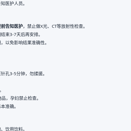
告知医护人员。
提前告知医护
，禁止做X光、CT等放射性检查。
结束3-7天后再安排。
期，以免影响结果准确性。
。
针孔3-5分钟，勿揉搓。
。
属物品，孕妇禁止检查。
标本准确。
糖、饮用饮料。