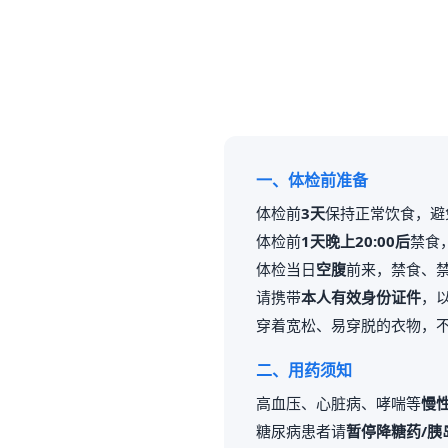
一、体检前准备
体检前
3天
保持正常饮食，避
体检前
1天晚上20:00后
禁食
体检当日
空腹
前来，禁食、
请携带
本人有效身份证件
，
穿着宽松、易穿脱的衣物，
二、用药须知
高血压、心脏病、哮喘等
慢
糖尿病患者请
暂停降糖药/胰