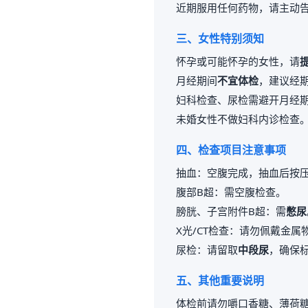
近期服用任何药物，请主动
三、女性特别须知
怀孕或可能怀孕的女性，请
月经期间
不宜体检
，建议经期
妇科检查、尿检需避开月经
未婚女性不做妇科内诊检查
四、检查项目注意事项
抽血：空腹完成，抽血后按压
腹部B超：需空腹检查。
膀胱、子宫附件B超：需
憋尿
X光/CT检查：请勿佩戴金
尿检：请留取
中段尿
，确保
五、其他重要说明
体检前请勿嚼口香糖、薄荷